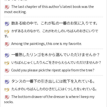
The last chapter of this author’s latest book was the
most exciting.
数ある絵の中で、これが私の
一番
のお気に入りです。
かずあるえのなかで、これがわたしのいちばんのおきにいりで
す。
Among the paintings, this one is my favorite.
一番
熟したリンゴを木から選んでいただけませんか？
いちばんじゅくしたりんごをきからえらんでいただけませんか？
Could you please pick the ripest apple from the tree?
タンスの
一番
下の引き出しには靴下を入れている。
たんすのいちばんしたのひきだしにはくつしたをいれている。
The bottom drawer of the dresser is where I keep my
socks.