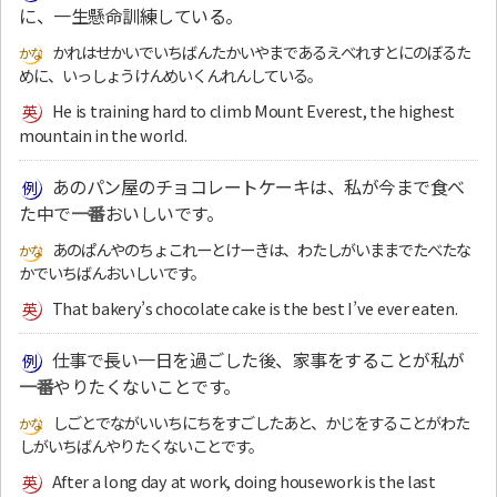
に、一生懸命訓練している。
かれはせかいでいちばんたかいやまであるえべれすとにのぼるた
めに、いっしょうけんめいくんれんしている。
He is training hard to climb Mount Everest, the highest
mountain in the world.
あのパン屋のチョコレートケーキは、私が今まで食べ
た中で
一番
おいしいです。
あのぱんやのちょこれーとけーきは、わたしがいままでたべたな
かでいちばんおいしいです。
That bakery’s chocolate cake is the best I’ve ever eaten.
仕事で長い一日を過ごした後、家事をすることが私が
一番
やりたくないことです。
しごとでながいいちにちをすごしたあと、かじをすることがわた
しがいちばんやりたくないことです。
After a long day at work, doing housework is the last