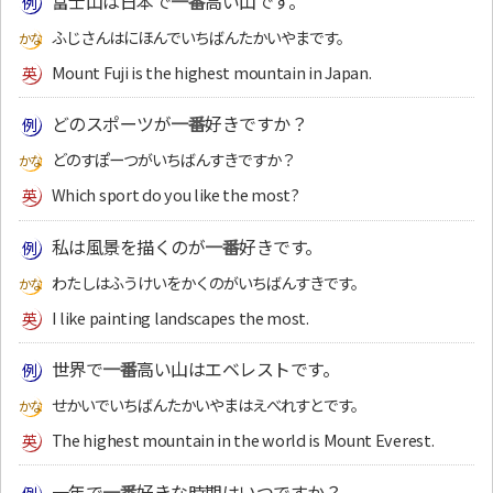
富士山は日本で
一番
高い山です。
ふじさんはにほんでいちばんたかいやまです。
Mount Fuji is the highest mountain in Japan.
どのスポーツが
一番
好きですか？
どのすぽーつがいちばんすきですか？
Which sport do you like the most?
私は風景を描くのが
一番
好きです。
わたしはふうけいをかくのがいちばんすきです。
I like painting landscapes the most.
世界で
一番
高い山はエベレストです。
せかいでいちばんたかいやまはえべれすとです。
The highest mountain in the world is Mount Everest.
一年で
一番
好きな時期はいつですか？