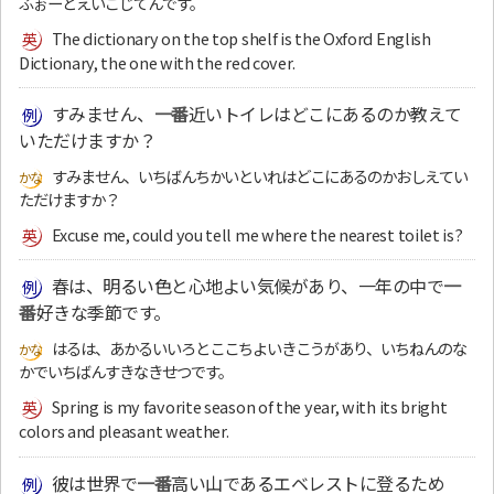
ふぉーどえいごじてんです。
The dictionary on the top shelf is the Oxford English
Dictionary, the one with the red cover.
すみません、
一番
近いトイレはどこにあるのか教えて
いただけますか？
すみません、いちばんちかいといれはどこにあるのかおしえてい
ただけますか？
Excuse me, could you tell me where the nearest toilet is?
春は、明るい色と心地よい気候があり、一年の中で
一
番
好きな季節です。
はるは、あかるいいろとここちよいきこうがあり、いちねんのな
かでいちばんすきなきせつです。
Spring is my favorite season of the year, with its bright
colors and pleasant weather.
彼は世界で
一番
高い山であるエベレストに登るため