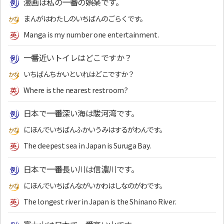
漫画は私の
一番
の娯楽です。
まんがはわたしのいちばんのごらくです。
Manga is my number one entertainment.
一番
近いトイレはどこですか？
いちばんちかいといれはどこですか？
Where is the nearest restroom?
日本で
一番
深い海は駿河湾です。
にほんでいちばんふかいうみはするがわんです。
The deepest sea in Japan is Suruga Bay.
日本で
一番
長い川は信濃川です。
にほんでいちばんながいかわはしなのがわです。
The longest river in Japan is the Shinano River.