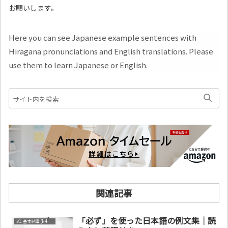
お願いします。
Here you can see Japanese example sentences with
Hiragana pronunciations and English translations. Please
use them to learn Japanese or English.
関連記事
「必ず」を使った日本語の例文集｜読
lv1. 基本単語 (N4～N5)