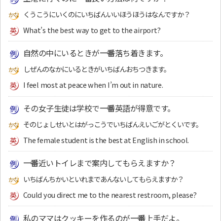
くうこうにいくのにいちばんいいほうほうはなんですか？
What’s the best way to get to the airport?
自然の中にいるときが
一番
落ち着きます。
しぜんのなかにいるときがいちばんおちつきます。
I feel most at peace when I’m out in nature.
その女子生徒は学校で
一番
英語が得意です。
そのじょしせいとはがっこうでいちばんえいごがとくいです。
The female student is the best at English in school.
一番
近いトイレまで案内してもらえますか？
いちばんちかいといれまであんないしてもらえますか？
Could you direct me to the nearest restroom, please?
私のママはクッキーを作るのが
一番
上手だよ。