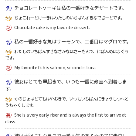
チョコレートケーキは私の
一番
好きなデザートです。
ちょこれーとけーきはわたしのいちばんすきなでざーとです。
Chocolate cake is my favorite dessert.
私の
一番
好きな魚はサーモンで、二番目はマグロです。
わたしのいちばんすきなさかなはさーもんで、にばんめはまぐろ
です。
My favorite fish is salmon, second is tuna.
彼女はとても早起きで、いつも
一番
に教室へ到着しま
す。
かのじょはとてもはやおきで、いつもいちばんにきょうしつへと
うちゃくします。
She is a very early riser and is always the first to arrive at
class.
彼は大胆にもクラスで
一番
人気のある女の子に告白し