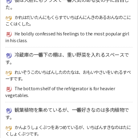
た。
かれはだいたんにもくらすでいちばんにんきのあるおんなのこに
こくはくした。
He boldly confessed his feelings to the most popular girl
in his class.
冷蔵庫の
一番
下の棚は、重い野菜を入れるスペースで
す。
れいぞうこのいちばんしたのたなは、おもいやさいをいれるすぺ
ーすです。
The bottom shelf of the refrigerator is for heavier
vegetables.
観葉植物を集めているが、
一番
好きなのは多肉植物で
す。
かんようしょくぶつをあつめているが、いちばんすきなのはたに
くしょくぶつです。