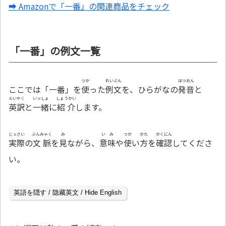
➡ Amazonで「一番」の関連商品をチェック
「一番」の例文一覧
つか
れいぶん
はつおん
ここでは「一番」を
使
った
例文
を、ひらがなの
発音
と
えいやく
いっしょ
しょうかい
英訳
と
一緒
に
紹介
します。
じっさい
ぶんみゃく
み
いみ
つか
かた
かくにん
実際
の
文脈
を
見
ながら、
意味
や
使
い
方
を
確認
してくださ
い。
英語を隠す / 隐藏英文 / Hide English