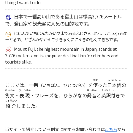
thing I want to do.
日本で
一番
高い山である富士山は標高3,776メートル
で、登山家や観光客に人気の目的地です。
にほんでいちばんたかいやまであるふじさんはひょうこう3,776め
ーとるで、とざんかやかんこうきゃくににんきのもくてきちです。
Mount Fuji, the highest mountain in Japan, stands at
3,776 meters and is a popular destination for climbers and
tourists alike.
つか
にほんご
ここでは、
一番
を
使
った
日本語
の
（いちばん、ひとつがい）
れいぶん
ひょうげん
はつおん
えいやく
つ
例文
・
表現
・フレーズを、ひらがなの
発音
と
英訳
付
きで
しょうかい
紹介
しました。
当サイトで紹介している例文に関するお問い合わせは
こちら
から