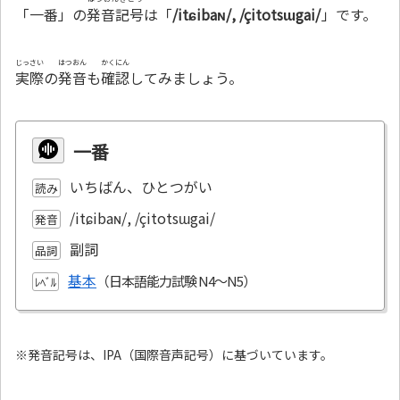
「一番」の
発音記号
は「
/itɕibaɴ/, /çitotsɯgai/
」です。
じっさい
はつおん
かくにん
実際
の
発音
も
確認
してみましょう。
一番
いちばん、ひとつがい
読み
/itɕibaɴ/, /çitotsɯgai/
発音
副詞
品詞
基本
ﾚﾍﾞﾙ
※発音記号は、IPA（国際音声記号）に基づいています。