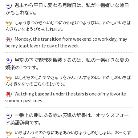
週末から平日に変わる月曜日は、私が
一番
嫌いな曜日
かもしれない。
しゅうまつからへいじつにかわるげつようびは、わたしがいちば
んきらいなようびかもしれない。
Monday, the transition from weekend to work day, may
be my least favorite day of the week.
星空の下で野球を観戦するのは、私の
一番
好きな夏の
娯楽の1つです。
ほしぞらのしたでやきゅうをかんせんするのは、わたしのいちば
んすきななつのごらくの1つです。
Watching baseball under the stars is one of my favorite
summer pastimes.
一番
上の棚にある赤い表紙の辞書は、オックスフォー
ド英語辞典です。
いちばんうえのたなにあるあかいひょうしのじしょは、おっくす