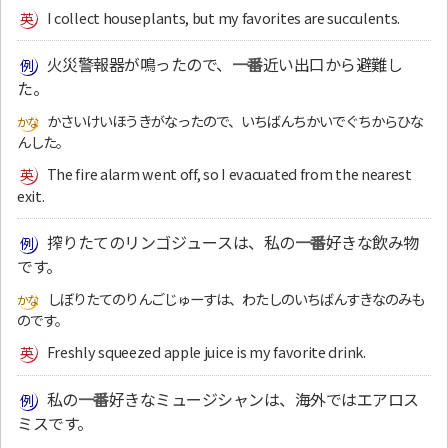
I collect houseplants, but my favorites are succulents.
火災警報器が鳴ったので、
一番
近い出口から避難し
た。
かさいけいほうきがなったので、いちばんちかいでぐちからひな
んした。
The fire alarm went off, so I evacuated from the nearest
exit.
搾りたてのリンゴジュースは、私の
一番
好きな飲み物
です。
しぼりたてのりんごじゅーすは、わたしのいちばんすきなのみも
のです。
Freshly squeezed apple juice is my favorite drink.
私の
一番
好きなミュージシャンは、海外ではエアロス
ミスです。