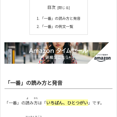
目次
「一番」の読み方と発音
「一番」の例文一覧
「一番」の読み方と発音
よ
かた
「一番」の
読
み
方
は「
いちばん、ひとつがい
」です。
はつおんきごう