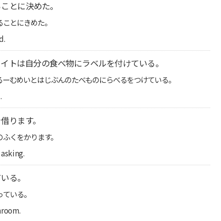
ることに決めた。
ることにきめた。
d.
メイトは自分の食べ物にラベルを付けている。
るーむめいとはじぶんのたべものにらべるをつけている。
.
を借ります。
のふくをかります。
asking.
ている。
っている。
hroom.