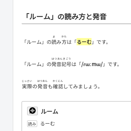
「ルーム」の読み方と発音
よ
かた
「ルーム」の
読
み
方
は「
るーむ
」です。
はつおんきごう
「ルーム」の
発音記号
は「
/ɾɯːmɯ/
」です。
じっさい
はつおん
かくにん
実際
の
発音
も
確認
してみましょう。
ルーム
るーむ
読み