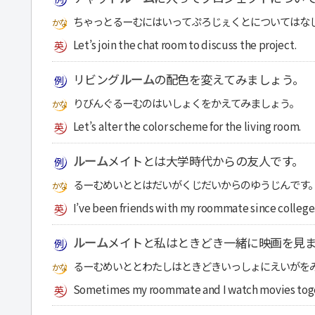
ちゃっとるーむにはいってぷろじぇくとについてはな
Let’s join the chat room to discuss the project.
リビング
ルーム
の配色を変えてみましょう。
りびんぐるーむのはいしょくをかえてみましょう。
Let’s alter the color scheme for the living room.
ルーム
メイトとは大学時代からの友人です。
るーむめいととはだいがくじだいからのゆうじんです
I’ve been friends with my roommate since college
ルーム
メイトと私はときどき一緒に映画を見
るーむめいととわたしはときどきいっしょにえいがを
Sometimes my roommate and I watch movies tog