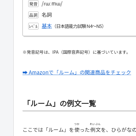
/ɾɯːmɯ/
発音
名詞
品詞
基本
ﾚﾍﾞﾙ
※発音記号は、IPA（国際音声記号）に基づいています。
➡ Amazonで「ルーム」の関連商品をチェック
「ルーム」の例文一覧
つか
れいぶん
ここでは「ルーム」を
使
った
例文
を、ひらがな