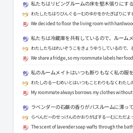
私たちはリビング
ルーム
の床を堅木張りにす
わたしたちはりびんぐるーむのゆかをかたぎばりにす
We decided to floor the living room with hardwoo
私たちは冷蔵庫を共有しているので、
ルーム
わたしたちはれいぞうこをきょうゆうしているので、
We share a fridge, so my roommate labels her food
私の
ルーム
メイトはいつも断りもなく私の服
わたしのるーむめいとはいつもことわりもなくわたし
My roommate always borrows my clothes without 
ラベンダーの石鹸の香りがバス
ルーム
に漂っ
らべんだーのせっけんのかおりがばするーむにただよ
The scent of lavender soap wafts through the bat