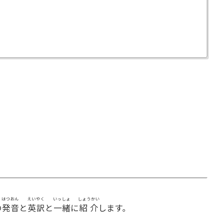
はつおん
えいやく
いっしょ
しょうかい
の
発音
と
英訳
と
一緒
に
紹介
します。