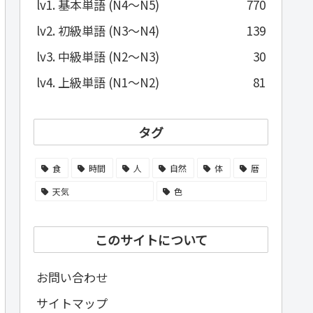
lv1. 基本単語 (N4～N5)
770
lv2. 初級単語 (N3～N4)
139
lv3. 中級単語 (N2～N3)
30
lv4. 上級単語 (N1～N2)
81
タグ
食
時間
人
自然
体
暦
天気
色
このサイトについて
お問い合わせ
サイトマップ