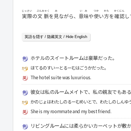
じっさい
ぶんみゃく
み
いみ
つか
かた
かくにん
実際
の
文脈
を
見
ながら、
意味
や
使
い
方
を
確認
し
英語を隠す / 隐藏英文 / Hide English
ホテルのスイート
ルーム
は豪華だった。
ほてるのすいーとるーむはごうかだった。
The hotel suite was luxurious.
彼女は私の
ルーム
メイトで、私の親友でもあ
かのじょはわたしのるーむめいとで、わたしのしんゆ
She is my roommate and my best friend.
リビング
ルーム
には柔らかいカーペットが敷