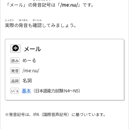
「メール」の
発音記号
は「
/meːɾɯ/
」です。
じっさい
はつおん
かくにん
実際
の
発音
も
確認
してみましょう。
メール
めーる
読み
/meːɾɯ/
発音
名詞
品詞
基本
ﾚﾍﾞﾙ
※発音記号は、IPA（国際音声記号）に基づいています。