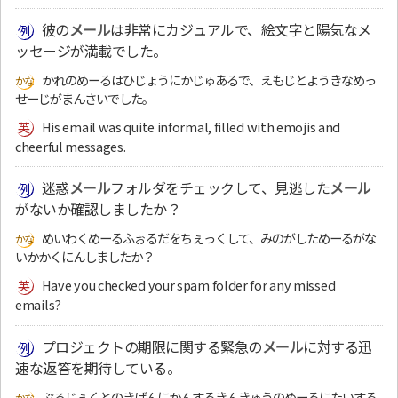
彼の
メール
は非常にカジュアルで、絵文字と陽気なメ
ッセージが満載でした。
かれのめーるはひじょうにかじゅあるで、えもじとようきなめっ
せーじがまんさいでした。
His email was quite informal, filled with emojis and
cheerful messages.
迷惑
メール
フォルダをチェックして、見逃した
メール
がないか確認しましたか？
めいわくめーるふぉるだをちぇっくして、みのがしためーるがな
いかかくにんしましたか？
Have you checked your spam folder for any missed
emails?
プロジェクトの期限に関する緊急の
メール
に対する迅
速な返答を期待している。
ぷろじぇくとのきげんにかんするきんきゅうのめーるにたいする