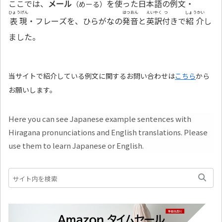
ここでは、
メール
を
使
った
日本語
の
例文
・
（めーる）
ひょうげん
はつおん
えいやく
つ
しょうかい
表現
・フレーズを、ひらがなの
発音
と
英訳
付
きで
紹介
し
ました。
当サイトで紹介している例文に関するお問い合わせは
こちら
から
お願いします。
Here you can see Japanese example sentences with
Hiragana pronunciations and English translations. Please
use them to learn Japanese or English.