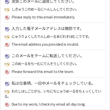
至急この
メール
に返信してください。
しきゅうこのめーるにへんしんしてください。
Please reply to this email immediately.
入力した電子
メール
アドレスは無効です。
にゅうりょくしたでんしめーるあどれすはむこうです。
The email address you provided is invalid.
この
メール
をチームに転送してください。
このめーるをちーむにてんそうしてください。
Please forward this email to the team.
私は仕事柄、一日中
メール
をチェックしている。
わたしはしごとがら、いちにちじゅうめーるをちぇっくしてい
る。
Due to my work, I check my email all day long.