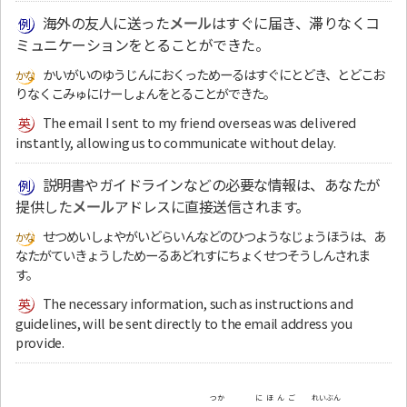
海外の友人に送った
メール
はすぐに届き、滞りなくコ
ミュニケーションをとることができた。
かいがいのゆうじんにおくっためーるはすぐにとどき、とどこお
りなくこみゅにけーしょんをとることができた。
The email I sent to my friend overseas was delivered
instantly, allowing us to communicate without delay.
説明書やガイドラインなどの必要な情報は、あなたが
提供した
メール
アドレスに直接送信されます。
せつめいしょやがいどらいんなどのひつようなじょうほうは、あ
なたがていきょうしためーるあどれすにちょくせつそうしんされま
す。
The necessary information, such as instructions and
guidelines, will be sent directly to the email address you
provide.
つか
にほんご
れいぶん