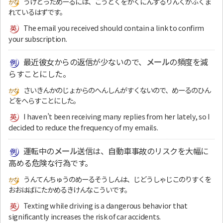
うけとっためーるには、こうどくをかくにんするりんくがふくま
れているはずです。
The email you received should contain a link to confirm
your subscription.
最近彼女からの返信が少ないので、
メール
の頻度を減
らすことにした。
さいきんかのじょからのへんしんがすくないので、めーるのひん
どをへらすことにした。
I haven’t been receiving many replies from her lately, so I
decided to reduce the frequency of my emails.
運転中の
メール
送信は、自動車事故のリスクを大幅に
高める危険な行為です。
うんてんちゅうのめーるそうしんは、じどうしゃじこのりすくを
おおはばにたかめるきけんなこういです。
Texting while driving is a dangerous behavior that
significantly increases the risk of car accidents.