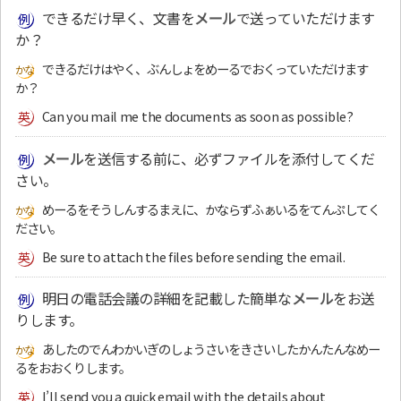
できるだけ早く、文書を
メール
で送っていただけます
か？
できるだけはやく、ぶんしょをめーるでおくっていただけます
か？
Can you mail me the documents as soon as possible?
メール
を送信する前に、必ずファイルを添付してくだ
さい。
めーるをそうしんするまえに、かならずふぁいるをてんぷしてく
ださい。
Be sure to attach the files before sending the email.
明日の電話会議の詳細を記載した簡単な
メール
をお送
りします。
あしたのでんわかいぎのしょうさいをきさいしたかんたんなめー
るをおおくりします。
I’ll send you a quick email with the details about