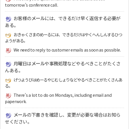
tomorrow’s conference call.
お客様の
メール
には、できるだけ早く返信する必要が
ある。
おきゃくさまのめーるには、できるだけはやくへんしんするひつ
ようがある。
We need to reply to customer emails as soon as possible.
月曜日は
メール
や事務処理などやるべきことがたくさ
んある。
げつようびはめーるやじむしょりなどやるべきことがたくさんあ
る。
There’s a lot to do on Mondays, including email and
paperwork.
メール
の下書きを確認し、変更が必要な場合はお知ら
せください。