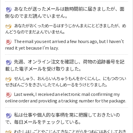
あなたが送った
メール
は数時間前に届きましたが、面
倒なのでまだ読んでいません。
あなたがおくっためーるはすうじかんまえにとどきましたが、め
んどうなのでまだよんでいません。
The email you sent arrived a few hours ago, but I haven’t
read it yet because I’m lazy.
先週、オンライン注文を確認し、荷物の追跡番号を記
載した電子
メール
を受け取りました。
せんしゅう、おんらいんちゅうもんをかくにんし、にもつのつい
せきばんごうをきさいしたでんしめーるをうけとりました。
Last week, I received an electronic mail confirming my
online order and providing a tracking number for the package.
私は仕事や個人的な事柄を常に把握しておきたいの
で、毎日
メール
をチェックしている。
わたしはしごとやこじんてきなことがらをつねにはあくしておき