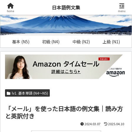
日本語例文集
home
menu
基本 (N5)
初級 (N4)
中級 (N2)
上級 (N1)
lv1. 基本単語 (N4～N5)
「メール」を使った日本語の例文集｜読み方
と英訳付き
2024.03.07
2025.04.10