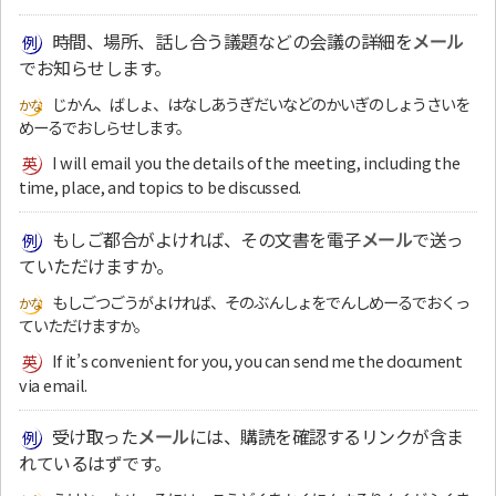
時間、場所、話し合う議題などの会議の詳細を
メール
でお知らせします。
じかん、ばしょ、はなしあうぎだいなどのかいぎのしょうさいを
めーるでおしらせします。
I will email you the details of the meeting, including the
time, place, and topics to be discussed.
もしご都合がよければ、その文書を電子
メール
で送っ
ていただけますか。
もしごつごうがよければ、そのぶんしょをでんしめーるでおくっ
ていただけますか。
If it’s convenient for you, you can send me the document
via email.
受け取った
メール
には、購読を確認するリンクが含ま
れているはずです。