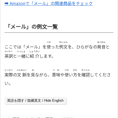
➡ Amazonで「メール」の関連商品をチェック
「メール」の例文一覧
つか
れいぶん
はつおん
ここでは「メール」を
使
った
例文
を、ひらがなの
発音
と
えいやく
いっしょ
しょうかい
英訳
と
一緒
に
紹介
します。
じっさい
ぶんみゃく
み
いみ
つか
かた
かくにん
実際
の
文脈
を
見
ながら、
意味
や
使
い
方
を
確認
してくださ
い。
英語を隠す / 隐藏英文 / Hide English