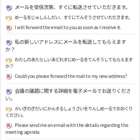
メール
を受信次第、すぐに転送させていただきます。
めーるをじゅしんしだい、すぐにてんそうさせていただきます。
I will forward the email to you as soon as I receive it.
私の新しいアドレスに
メール
を転送してもらえます
か？
わたしのあたらしいあどれすにめーるをてんそうしてもらえます
か？
Could you please forward the mail to my new address?
会議の議題に関する詳細を電子
メール
でお送りくださ
い。
かいぎのぎだいにかんするしょうさいをでんしめーるでおおくり
ください。
Please send me an email with the details regarding the
meeting agenda.