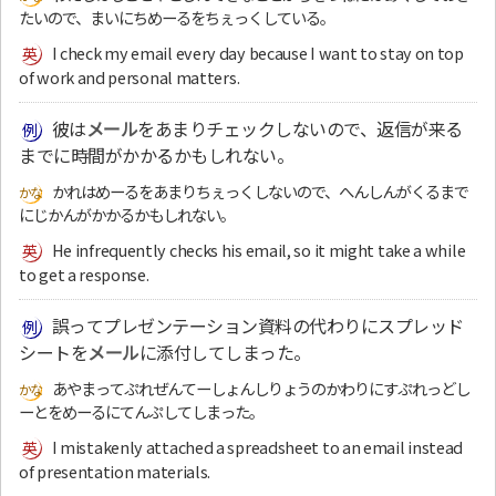
たいので、まいにちめーるをちぇっくしている。
I check my email every day because I want to stay on top
of work and personal matters.
彼は
メール
をあまりチェックしないので、返信が来る
までに時間がかかるかもしれない。
かれはめーるをあまりちぇっくしないので、へんしんがくるまで
にじかんがかかるかもしれない。
He infrequently checks his email, so it might take a while
to get a response.
誤ってプレゼンテーション資料の代わりにスプレッド
シートを
メール
に添付してしまった。
あやまってぷれぜんてーしょんしりょうのかわりにすぷれっどし
ーとをめーるにてんぷしてしまった。
I mistakenly attached a spreadsheet to an email instead
of presentation materials.