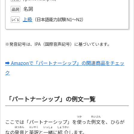
名詞
品詞
上級
ﾚﾍﾞﾙ
※発音記号は、IPA（国際音声記号）に基づいています。
➡ Amazonで「パートナーシップ」の関連商品をチェッ
ク
「パートナーシップ」の例文一覧
つか
れいぶん
ここでは「パートナーシップ」を
使
った
例文
を、ひらが
はつおん
えいやく
いっしょ
しょうかい
なの
発音
と
英訳
と
一緒
に
紹介
します。