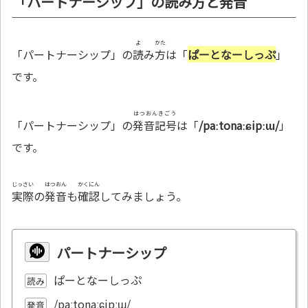
「パートナーシップ」の読み方と発音
よ
かた
「パートナーシップ」の
読
み
方
は「
ぱーとなーしっぷ
」
です。
はつおんきごう
「パートナーシップ」の
発音記号
は「
/paːtonaːɕipːɯ/
」
です。
じっさい
はつおん
かくにん
実際
の
発音
も
確認
してみましょう。
パートナーシップ
ぱーとなーしっぷ
読み
/paːtonaːɕipːɯ/
発音