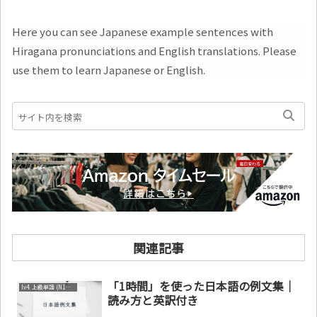
Here you can see Japanese example sentences with
Hiragana pronunciations and English translations. Please
use them to learn Japanese or English.
関連記事
「1時間」を使った日本語の例文集｜
lv4. 上級単語 (N1～N2)
読み方と英訳付き