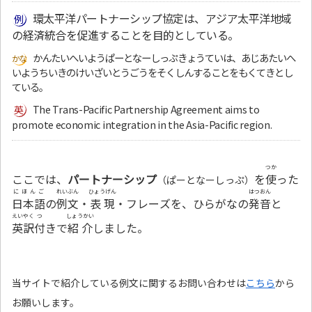
環太平洋パートナーシップ協定は、アジア太平洋地域
の経済統合を促進することを目的としている。
かんたいへいようぱーとなーしっぷきょうていは、あじあたいへ
いようちいきのけいざいとうごうをそくしんすることをもくてきとし
ている。
The Trans-Pacific Partnership Agreement aims to
promote economic integration in the Asia-Pacific region.
つか
ここでは、
パートナーシップ
を
使
った
（ぱーとなーしっぷ）
にほんご
れいぶん
ひょうげん
はつおん
日本語
の
例文
・
表現
・フレーズを、ひらがなの
発音
と
えいやく
つ
しょうかい
英訳
付
きで
紹介
しました。
当サイトで紹介している例文に関するお問い合わせは
こちら
から
お願いします。