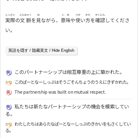
じっさい
ぶんみゃく
み
いみ
つか
かた
かくにん
実際
の
文脈
を
見
ながら、
意味
や
使
い
方
を
確認
してくださ
い。
英語を隠す / 隐藏英文 / Hide English
このパートナーシップは相互尊重の上に築かれた。
このぱーとなーしっぷはそうごそんちょうのうえにきずかれた。
The partnership was built on mutual respect.
私たちは新たなパートナーシップの機会を模索してい
る。
わたしたちはあらたなぱーとなーしっぷのきかいをもさくしてい
る。