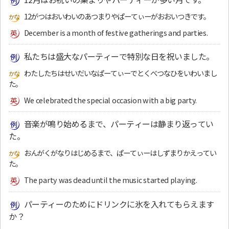
12がつはおいわいのあつまりやぱーてぃーがおおいつきです。
December is a month of festive gatherings and parties.
私たちは盛大なパーティーで特別な日を祝いました。
わたしたちはせいだいなぱーてぃーでとくべつなひをいわいまし
た。
We celebrated the special occasion with a big party.
音楽が鳴り始めるまで、パーティーは静まり返ってい
た。
おんがくがなりはじめるまで、ぱーてぃーはしずまりかえってい
た。
The party was dead until the music started playing.
パーティーのためにドリンクに氷を入れてもらえます
か？