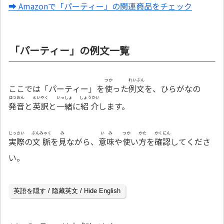
➡ Amazonで「パーティー」の関連商品をチェック
「パーティー」の例文一覧
つか
れいぶん
ここでは「パーティー」を
使
った
例文
を、ひらがなの
はつおん
えいやく
いっしょ
しょうかい
発音
と
英訳
と
一緒
に
紹介
します。
じっさい
ぶんみゃく
み
いみ
つか
かた
かくにん
実際
の
文脈
を
見
ながら、
意味
や
使
い
方
を
確認
してくださ
い。
英語を隠す / 隐藏英文 / Hide English