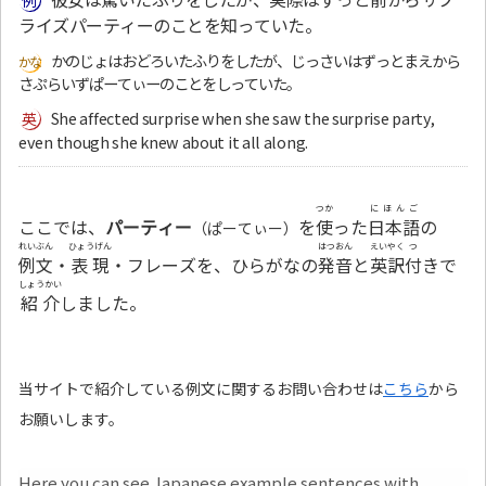
ライズパーティーのことを知っていた。
かのじょはおどろいたふりをしたが、じっさいはずっとまえから
さぷらいずぱーてぃーのことをしっていた。
She affected surprise when she saw the surprise party,
even though she knew about it all along.
つか
にほんご
ここでは、
パーティー
を
使
った
日本語
の
（ぱーてぃー）
れいぶん
ひょうげん
はつおん
えいやく
つ
例文
・
表現
・フレーズを、ひらがなの
発音
と
英訳
付
きで
しょうかい
紹介
しました。
当サイトで紹介している例文に関するお問い合わせは
こちら
から
お願いします。
Here you can see Japanese example sentences with