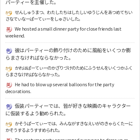
パーティーを主催した。
せんしゅうまつ、わたしたちはしたしいゆうじんをあつめてちい
さなでぃなーぱーてぃーをしゅさいした。
We hosted a small dinner party for close friends last
weekend.
彼はパーティーの飾り付けのために風船をいくつか膨
らまさなければならなかった。
かれはぱーてぃーのかざりづけのためにふうせんをいくつかふく
らまさなければならなかった。
He had to blow up several balloons for the party
decorations.
仮装パーティーでは、皆が好きな映画のキャラクター
に仮装するよう勧められた。
かそうぱーてぃーでは、みんながすきなえいがのきゃらくたーに
かそうするようすすめられた。
The costume party encouraged everyone to dress up as