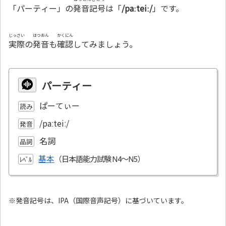
「パーティー」の
発音記号
は「
/paːteiː/
」です。
じっさい
はつおん
かくにん
実際
の
発音
も
確認
してみましょう。
パーティー
ぱーてぃー
読み
/paːteiː/
発音
名詞
品詞
基本
ﾚﾍﾞﾙ
※発音記号は、IPA（国際音声記号）に基づいています。