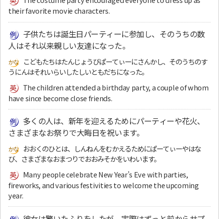
their favorite movie characters.
子供たちは誕生日パーティーに参加し、そのうちの数
人はそれ以来親しい友達になった。
こどもたちはたんじょうびぱーてぃーにさんかし、そのうちのす
うにんはそれいらいしたしいともだちになった。
The children attended a birthday party, a couple of whom
have since become close friends.
多くの人は、新年を迎えるためにパーティーや花火、
さまざまなお祭りで大晦日を祝います。
おおくのひとは、しんねんをむかえるためにぱーてぃーやはな
び、さまざまなおまつりでおおみそかをいわいます。
Many people celebrate New Year’s Eve with parties,
fireworks, and various festivities to welcome the upcoming
year.
彼女は驚いたふりをしたが、実際はずっと前からサプ