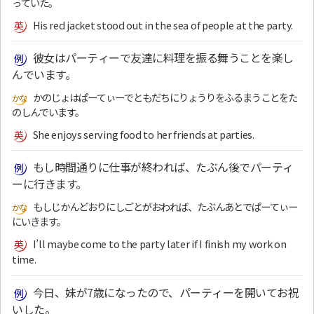
っていた。
His red jacket stood out in the sea of people at the party.
彼女はパーティーで友達に料理を振る舞うことを楽し
んでいます。
かのじょはぱーてぃーでともだちにりょうりをふるまうことをた
のしんでいます。
She enjoys serving food to her friends at parties.
もし時間通りに仕事が終われば、たぶん後でパーティ
ーに行きます。
もしじかんどおりにしごとがおわれば、たぶんあとでぱーてぃー
にいきます。
I’ll maybe come to the party later if I finish my work on
time.
今日、妹が7歳になったので、パーティーを開いてお祝
いした。