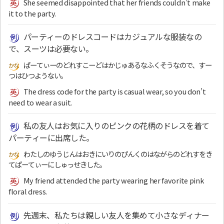
She seemed disappointed that her friends couldn’t make
it to the party.
パーティーのドレスコードはカジュアルな服装なの
で、スーツは必要ない。
ぱーてぃーのどれすこーどはかじゅあるなふくそうなので、すー
つはひつようない。
The dress code for the party is casual wear, so you don’t
need to wear a suit.
私の友人はお気に入りのピンクの花柄のドレスを着て
パーティーに出席した。
わたしのゆうじんはおきにいりのぴんくのはながらのどれすをき
てぱーてぃーにしゅっせきした。
My friend attended the party wearing her favorite pink
floral dress.
先週末、私たちは親しい友人を集めて小さなディナー