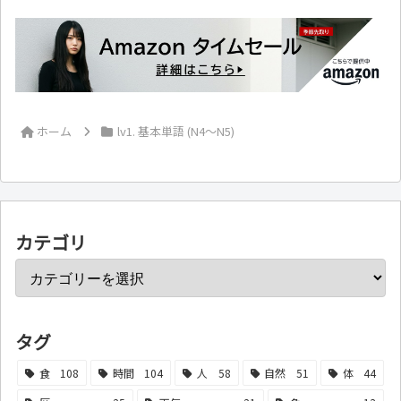
ホーム
lv1. 基本単語 (N4～N5)
カテゴリ
タグ
食
108
時間
104
人
58
自然
51
体
44