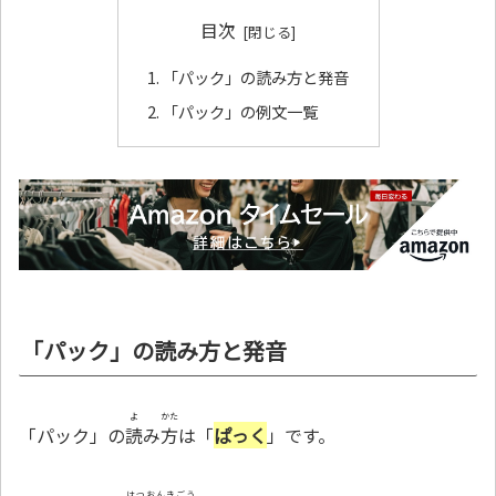
目次
「パック」の読み方と発音
「パック」の例文一覧
「パック」の読み方と発音
よ
かた
「パック」の
読
み
方
は「
ぱっく
」です。
はつおんきごう