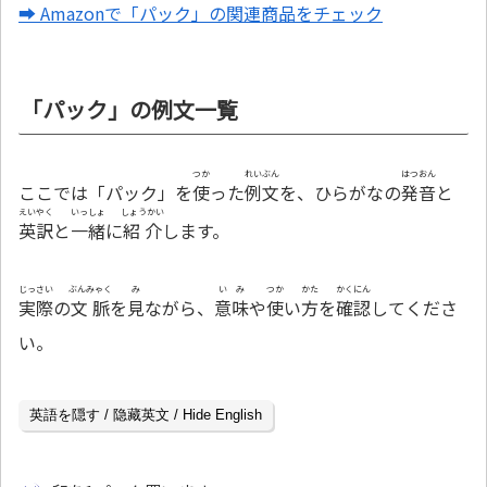
➡ Amazonで「パック」の関連商品をチェック
「パック」の例文一覧
つか
れいぶん
はつおん
ここでは「パック」を
使
った
例文
を、ひらがなの
発音
と
えいやく
いっしょ
しょうかい
英訳
と
一緒
に
紹介
します。
じっさい
ぶんみゃく
み
いみ
つか
かた
かくにん
実際
の
文脈
を
見
ながら、
意味
や
使
い
方
を
確認
してくださ
い。
英語を隠す / 隐藏英文 / Hide English