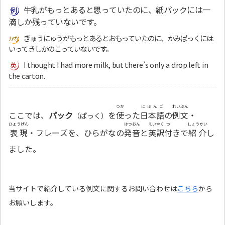
牛乳がもっとあると思っていたのに、紙パックには一
滴しか残っていないです。
ぎゅうにゅうがもっとあるとおもっていたのに、かみぱっくには
いってきしかのこっていないです。
I thought I had more milk, but there’s only a drop left in
the carton.
つか
にほんご
れいぶん
ここでは、
パック
を
使
った
日本語
の
例文
・
（ぱっく）
ひょうげん
はつおん
えいやく
つ
しょうかい
表現
・フレーズを、ひらがなの
発音
と
英訳
付
きで
紹介
し
ました。
当サイトで紹介している例文に関するお問い合わせは
こちら
から
お願いします。