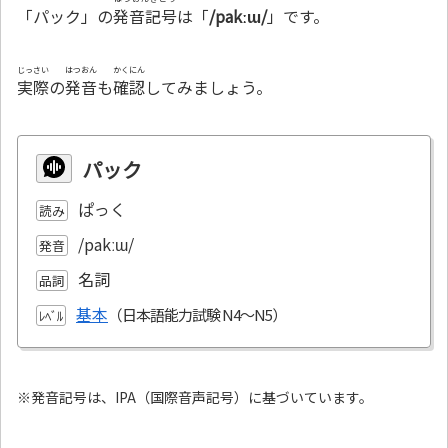
「パック」の
発音記号
は「
/pakːɯ/
」です。
じっさい
はつおん
かくにん
実際
の
発音
も
確認
してみましょう。
パック
ぱっく
読み
/pakːɯ/
発音
名詞
品詞
基本
ﾚﾍﾞﾙ
※発音記号は、IPA（国際音声記号）に基づいています。