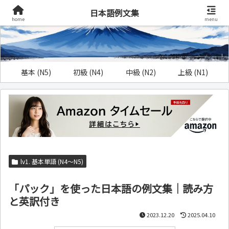
日本語例文集
home
menu
基本 (N5)
初級 (N4)
中級 (N2)
上級 (N1)
lv1. 基本単語 (N4～N5)
「パック」を使った日本語の例文集｜読み方
と英訳付き
2023.12.20
2025.04.10