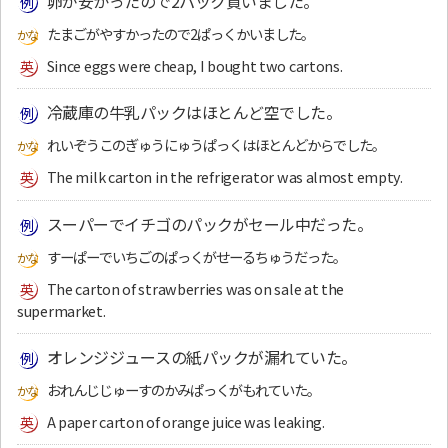
卵が安かったので2パック買いました。
たまごがやすかったので2ぱっくかいました。
Since eggs were cheap, I bought two cartons.
冷蔵庫の牛乳パックはほとんど空でした。
れいぞうこのぎゅうにゅうぱっくはほとんどからでした。
The milk carton in the refrigerator was almost empty.
スーパーでイチゴのパックがセール中だった。
すーぱーでいちごのぱっくがせーるちゅうだった。
The carton of strawberries was on sale at the
supermarket.
オレンジジュースの紙パックが漏れていた。
おれんじじゅーすのかみぱっくがもれていた。
A paper carton of orange juice was leaking.