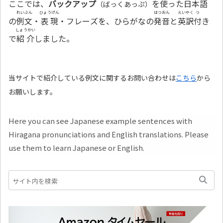
ここでは、
バックアップ
を
使
った
日本語
（ばっくあっぷ）
れいぶん
ひょうげん
はつおん
えいやく
つ
の
例文
・
表現
・フレーズを、ひらがなの
発音
と
英訳
付
き
しょうかい
で
紹介
しました。
当サイトで紹介している例文に関するお問い合わせは
こちら
から
お願いします。
Here you can see Japanese example sentences with
Hiragana pronunciations and English translations. Please
use them to learn Japanese or English.