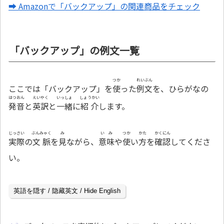
➡ Amazonで「バックアップ」の関連商品をチェック
「バックアップ」の例文一覧
つか
れいぶん
ここでは「バックアップ」を
使
った
例文
を、ひらがなの
はつおん
えいやく
いっしょ
しょうかい
発音
と
英訳
と
一緒
に
紹介
します。
じっさい
ぶんみゃく
み
いみ
つか
かた
かくにん
実際
の
文脈
を
見
ながら、
意味
や
使
い
方
を
確認
してくださ
い。
英語を隠す / 隐藏英文 / Hide English