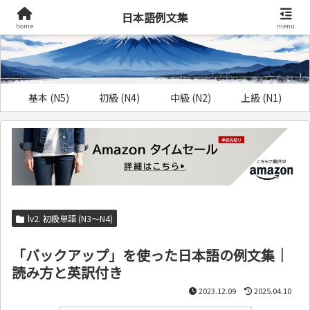
日本語例文集
home
menu
基本 (N5)
初級 (N4)
中級 (N2)
上級 (N1)
lv2. 初級単語 (N3～N4)
「バックアップ」を使った日本語の例文集｜
読み方と英訳付き
2023.12.09
2025.04.10