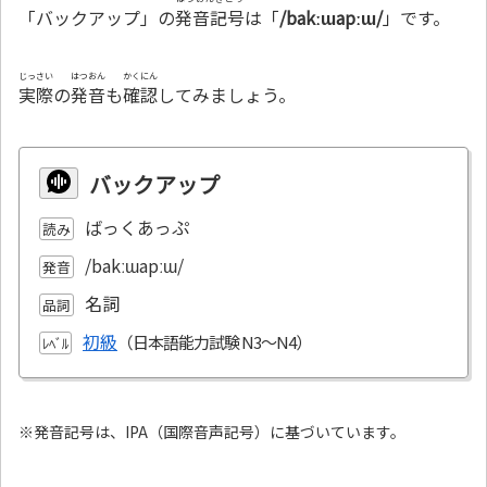
「バックアップ」の
発音記号
は「
/bakːɯapːɯ/
」です。
じっさい
はつおん
かくにん
実際
の
発音
も
確認
してみましょう。
バックアップ
ばっくあっぷ
読み
/bakːɯapːɯ/
発音
名詞
品詞
初級
ﾚﾍﾞﾙ
※発音記号は、IPA（国際音声記号）に基づいています。