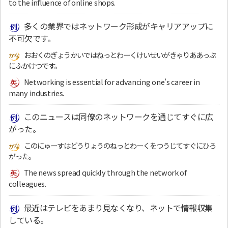
to the influence of online shops.
多くの業界ではネットワーク形成がキャリアアップに
不可欠です。
おおくのぎょうかいではねっとわーくけいせいがきゃりああっぷ
にふかけつです。
Networking is essential for advancing one’s career in
many industries.
このニュースは同僚のネットワークを通じてすぐに広
がった。
このにゅーすはどうりょうのねっとわーくをつうじてすぐにひろ
がった。
The news spread quickly through the network of
colleagues.
最近はテレビをあまり見なくなり、ネットで情報収集
している。