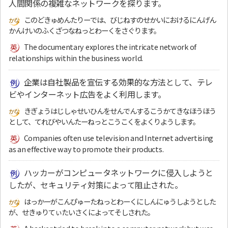
人間関係の複雑なネットワークを探ります。
このどきゅめんたりーでは、びじねすのせかいにおけるにんげん
かんけいのふくざつなねっとわーくをさぐります。
The documentary explores the intricate network of
relationships within the business world.
企業は自社製品を宣伝する効果的な方法として、テレ
ビやインターネット広告をよく利用します。
きぎょうはじしゃせいひんをせんでんするこうかてきなほうほう
として、てれびやいんたーねっとこうこくをよくりようします。
Companies often use television and Internet advertising
as an effective way to promote their products.
ハッカーがコンピュータネットワークに侵入しようと
したが、セキュリティ対策によって阻止された。
はっかーがこんぴゅーたねっとわーくにしんにゅうしようとした
が、せきゅりてぃたいさくによってそしされた。