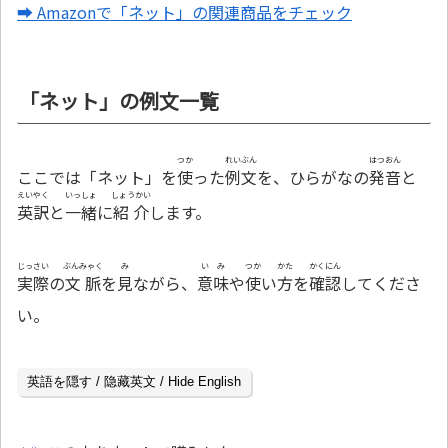
➡ Amazonで「ネット」の関連商品をチェック
「ネット」の例文一覧
つか
れいぶん
はつおん
ここでは「ネット」を
使
った
例文
を、ひらがなの
発音
と
えいやく
いっしょ
しょうかい
英訳
と
一緒
に
紹介
します。
じっさい
ぶんみゃく
み
いみ
つか
かた
かくにん
実際
の
文脈
を
見
ながら、
意味
や
使
い
方
を
確認
してくださ
い。
英語を隠す / 隐藏英文 / Hide English