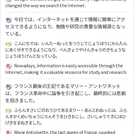
changed the way we search the Internet.
今日では、インターネットを通じて情報に簡単にアク
セスできるようになり、勉強や研究の貴重な情報源となっ
ている。
こんにちでは、いんたーねっとをつうじてじょうほうにかんたん
にあくせすできるようになり、べんきょうやけんきゅうのきちょうな
じょうほうげんとなっている。
Nowadays, information is easily accessible through the
Internet, making it a valuable resource for study and research.
フランス最後の王妃であるマリー・アントワネット
は、フランス革命中に論争を引き起こし、最終的には悲劇
を招きました。
ふらんすさいごのおうひであるまりー・あんとわねっとは、ふら
んすかくめいちゅうにろんそうをひきおこし、さいしゅうてきにはひ
げきをまねきました。
Marie Antoinette, the last queen of France, sparked