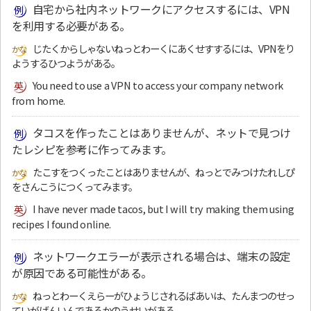
自宅から社内ネットワークにアクセスするには、VPN
を利用する必要がある。
じたくからしゃないねっとわーくにあくせすするには、VPNをり
ようするひつようがある。
You need to use a VPN to access your company network
from home.
タコスを作ったことはありませんが、ネットで見つけ
たレシピを参考に作ってみます。
たこすをつくったことはありませんが、ねっとでみつけたれしぴ
をさんこうにつくってみます。
I have never made tacos, but I will try making them using
recipes I found online.
ネットワークエラーが表示される場合は、端末の設定
が原因である可能性がある。
ねっとわーくえらーがひょうじされるばあいは、たんまつのせっ
ていがげんいんであるかのうせいがある。