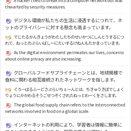
A hacker tried to break into a computer network but was
thwarted by security measures.
デジタル環境が私たちの生活に浸透するにつれて、ネ
ットのプライバシーに対する懸念も高まっています。
でじたるかんきょうがわたしたちのせいかつにしんとうするにつ
れて、ねっとのぷらいばしーにたいするけねんもたかまっています。
As the digital environment permeates our lives, concerns
about online privacy are also increasing.
グローバルフードサプライチェーンとは、地球規模で
食料に関わる相互接続されたネットワークを指します。
ぐろーばるふーどさぷらいちぇーんとは、ちきゅうきぼでしょく
りょうにかかわるそうごせつぞくされたねっとわーくをさします。
The global food supply chain refers to the interconnected
networks involved in food on a global scale.
インターネットの利用により、学習者は情報に簡単に