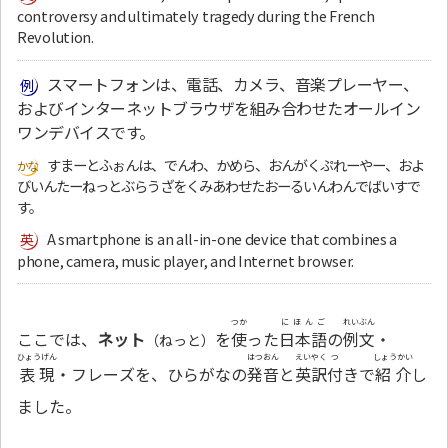
controversy and ultimately tragedy during the French
Revolution.
スマートフォンは、電話、カメラ、音楽プレーヤー、
およびインターネットブラウザを組み合わせたオールイン
ワンデバイスです。
すまーとふぉんは、でんわ、かめら、おんがくぷれーやー、およ
びいんたーねっとぶらうざをくみあわせたおーるいんわんでばいすで
す。
A smartphone is an all-in-one device that combines a
phone, camera, music player, and Internet browser.
つか
にほんご
れいぶん
ここでは、
ネット
を
使
った
日本語
の
例文
・
（ねっと）
ひょうげん
はつおん
えいやく
つ
しょうかい
表現
・フレーズを、ひらがなの
発音
と
英訳
付
きで
紹介
し
ました。