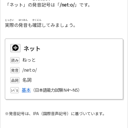
「ネット」の
発音記号
は「
/netːo/
」です。
じっさい
はつおん
かくにん
実際
の
発音
も
確認
してみましょう。
ネット
ねっと
読み
/netːo/
発音
名詞
品詞
基本
ﾚﾍﾞﾙ
※発音記号は、IPA（国際音声記号）に基づいています。