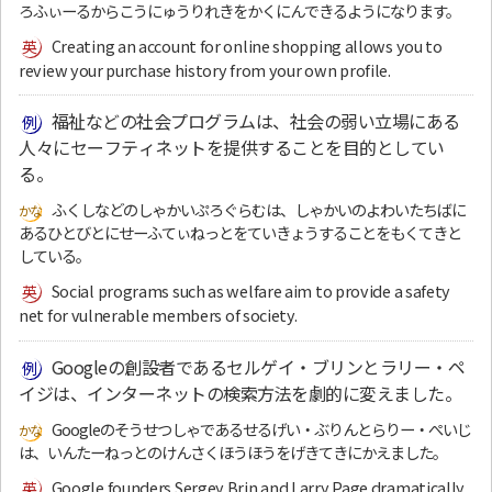
ろふぃーるからこうにゅうりれきをかくにんできるようになります。
Creating an account for online shopping allows you to
review your purchase history from your own profile.
福祉などの社会プログラムは、社会の弱い立場にある
人々にセーフティネットを提供することを目的としてい
る。
ふくしなどのしゃかいぷろぐらむは、しゃかいのよわいたちばに
あるひとびとにせーふてぃねっとをていきょうすることをもくてきと
している。
Social programs such as welfare aim to provide a safety
net for vulnerable members of society.
Googleの創設者であるセルゲイ・ブリンとラリー・ペ
イジは、インターネットの検索方法を劇的に変えました。
Googleのそうせつしゃであるせるげい・ぶりんとらりー・ぺいじ
は、いんたーねっとのけんさくほうほうをげきてきにかえました。
Google founders Sergey Brin and Larry Page dramatically