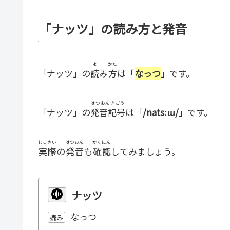
「ナッツ」の読み方と発音
よ
かた
「ナッツ」の
読
み
方
は「
なっつ
」です。
はつおんきごう
「ナッツ」の
発音記号
は「
/natsːɯ/
」です。
じっさい
はつおん
かくにん
実際
の
発音
も
確認
してみましょう。
ナッツ
なっつ
読み