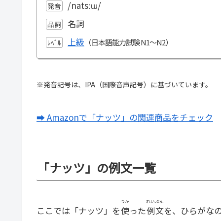
/natsːɯ/
発音
名詞
品詞
上級
ﾚﾍﾞﾙ
※発音記号は、IPA（国際音声記号）に基づいています。
➡ Amazonで「ナッツ」の関連商品をチェック
「ナッツ」の例文一覧
つか
れいぶん
ここでは「ナッツ」を
使
った
例文
を、ひらがな