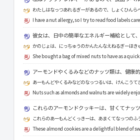
わたしはなっつあれるぎーがあるので、しょくひんら
I have a nut allergy, so I try to read food labels care
彼女は、日中の簡単なエネルギー補給として
かのじょは、にっちゅうのかんたんなえねるぎーほき
She bought a bag of mixed nuts to have as a quick
アーモンドやくるみなどのナッツ類は、健康
あーもんどやくるみなどのなっつるいは、けんこうて
Nuts such as almonds and walnuts are widely enjo
これらのアーモンドクッキーは、甘くてナッ
これらのあーもんどくっきーは、あまくてなっつのふ
These almond cookies are a delightful blend of sw