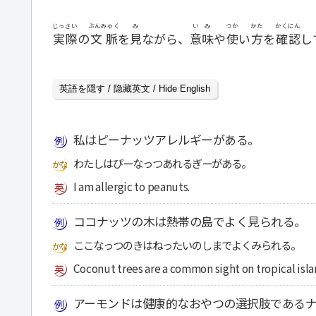
じっさい
ぶんみゃく
み
いみ
つか
かた
かくにん
実際
の
文脈
を
見
ながら、
意味
や
使
い
方
を
確認
し
英語を隠す / 隐藏英文 / Hide English
私はピーナッツアレルギーがある。
わたしはぴーなっつあれるぎーがある。
I am allergic to peanuts.
ココナッツの木は熱帯の島でよく見られる。
ここなっつのきはねったいのしまでよくみられる。
Coconut trees are a common sight on tropical isla
アーモンドは健康的なおやつの選択肢である