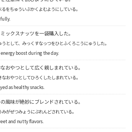
べるをちゅういぶかくよむようにしている。
fully.
、ミックスナッツを一袋購入した。
ゅうとして、みっくすなっつをひとふくろこうにゅうした。
 energy boost during the day.
的なおやつとして広く親しまれている。
きなおやつとしてひろくしたしまれている。
yed as healthy snacks.
ツの風味が絶妙にブレンドされている。
うみがぜつみょうにぶれんどされている。
eet and nutty flavors.