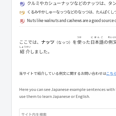
クルミやカシューナッツなどのナッツは、タ
くるみやかしゅーなっつなどのなっつは、たんぱくし
Nuts like walnuts and cashews are a good source of
つか
にほんご
れいぶ
ここでは、
ナッツ
を
使
った
日本語
の
例
（なっつ）
しょうかい
紹介
しました。
当サイトで紹介している例文に関するお問い合わせは
こち
Here you can see Japanese example sentences with H
use them to learn Japanese or English.