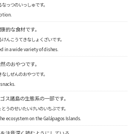
るなっつのいっしゅです。
ption.
健康的な食材です。
るけんこうてきなしょくざいです。
d in a wide variety of dishes.
自然のおやつです。
きなしぜんのおやつです。
 snacks.
ゴス諸島の生態系の一部です。
ょとうのせいたいけいのいちぶです。
the ecosystem on the Galápagos Islands.
ルを注意深く読むようにしている。