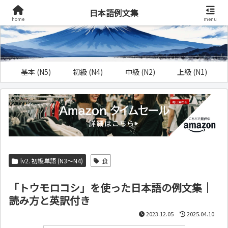
日本語例文集
home
menu
基本 (N5)
初級 (N4)
中級 (N2)
上級 (N1)
lv2. 初級単語 (N3～N4)
食
「トウモロコシ」を使った日本語の例文集｜
読み方と英訳付き
2023.12.05
2025.04.10