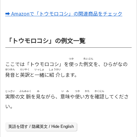
➡ Amazonで「トウモロコシ」の関連商品をチェック
「トウモロコシ」の例文一覧
つか
れいぶん
ここでは「トウモロコシ」を
使
った
例文
を、ひらがなの
はつおん
えいやく
いっしょ
しょうかい
発音
と
英訳
と
一緒
に
紹介
します。
じっさい
ぶんみゃく
み
いみ
つか
かた
かくにん
実際
の
文脈
を
見
ながら、
意味
や
使
い
方
を
確認
してくださ
い。
英語を隠す / 隐藏英文 / Hide English