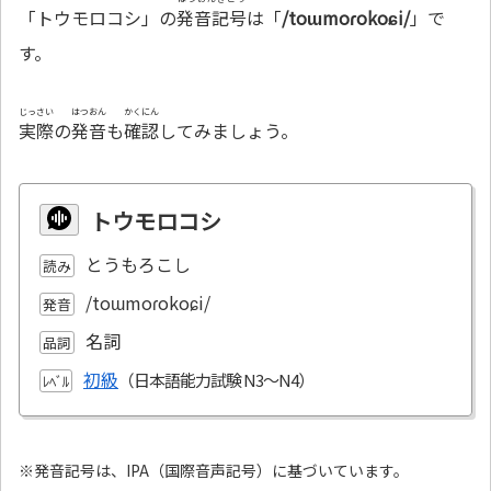
「トウモロコシ」の
発音記号
は「
/toɯmoɾokoɕi/
」で
す。
じっさい
はつおん
かくにん
実際
の
発音
も
確認
してみましょう。
トウモロコシ
とうもろこし
読み
/toɯmoɾokoɕi/
発音
名詞
品詞
初級
ﾚﾍﾞﾙ
※発音記号は、IPA（国際音声記号）に基づいています。