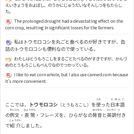
えいきょうをおよぼし、のうかにじゅうだいなそんしつをもたらし
た。
The prolonged drought had a devastating effect on the
corn crop, resulting in significant losses for the farmers.
私はトウモロコシを丸ごと食べるのが好きですが、缶
詰のトウモロコシも便利なので使っている。
わたしはとうもろこしをまるごとたべるのがすきですが、かんづ
めのとうもろこしもべんりなのでつかっている。
I like to eat corn whole, but I also use canned corn because
it’s more convenient.
つか
にほんご
ここでは、
トウモロコシ
を
使
った
日本語
（とうもろこし）
れいぶん
ひょうげん
はつおん
えいやく
つ
の
例文
・
表現
・フレーズを、ひらがなの
発音
と
英訳
付
き
しょうかい
で
紹介
しました。