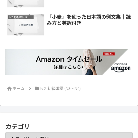
「小麦」を使った日本語の例文集｜読
lv2. 初級単語 (N3～N4)
み方と英訳付き
ホーム
lv2. 初級単語 (N3～N4)
カテゴリ