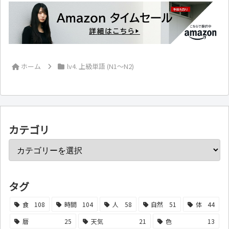
ホーム
lv4. 上級単語 (N1～N2)
カテゴリ
タグ
食
108
時間
104
人
58
自然
51
体
44
暦
25
天気
21
色
13