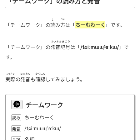
「チームワーク」の読み方と発音
よ
かた
「チームワーク」の
読
み
方
は「
ちーむわーく
」です。
はつおんきごう
「チームワーク」の
発音記号
は「
/tɕiːmɯɰᵝaːkɯ/
」で
す。
じっさい
はつおん
かくにん
実際
の
発音
も
確認
してみましょう。
チームワーク
ちーむわーく
読み
/tɕiːmɯɰᵝaːkɯ/
発音
名詞
品詞