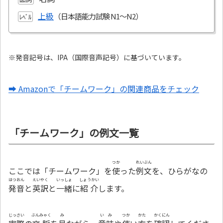
上級
ﾚﾍﾞﾙ
※発音記号は、IPA（国際音声記号）に基づいています。
➡ Amazonで「チームワーク」の関連商品をチェック
「チームワーク」の例文一覧
つか
れいぶん
ここでは「チームワーク」を
使
った
例文
を、ひらがなの
はつおん
えいやく
いっしょ
しょうかい
発音
と
英訳
と
一緒
に
紹介
します。
じっさい
ぶんみゃく
み
いみ
つか
かた
かくにん