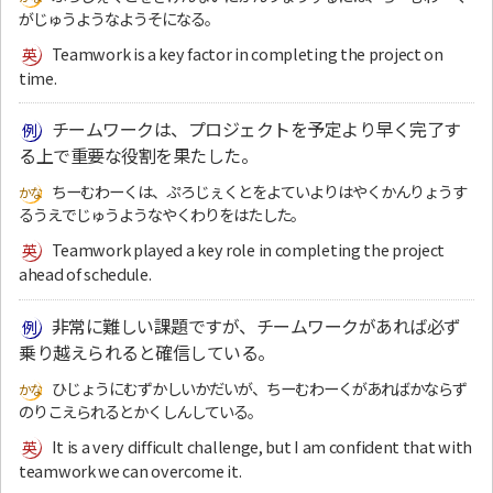
がじゅうようなようそになる。
Teamwork is a key factor in completing the project on
time.
チームワークは、プロジェクトを予定より早く完了す
る上で重要な役割を果たした。
ちーむわーくは、ぷろじぇくとをよていよりはやくかんりょうす
るうえでじゅうようなやくわりをはたした。
Teamwork played a key role in completing the project
ahead of schedule.
非常に難しい課題ですが、チームワークがあれば必ず
乗り越えられると確信している。
ひじょうにむずかしいかだいが、ちーむわーくがあればかならず
のりこえられるとかくしんしている。
It is a very difficult challenge, but I am confident that with
teamwork we can overcome it.