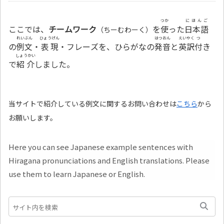
つか
にほんご
ここでは、
チームワーク
を
使
った
日本語
（ちーむわーく）
れいぶん
ひょうげん
はつおん
えいやく
つ
の
例文
・
表現
・フレーズを、ひらがなの
発音
と
英訳
付
き
しょうかい
で
紹介
しました。
当サイトで紹介している例文に関するお問い合わせは
こちら
から
お願いします。
Here you can see Japanese example sentences with
Hiragana pronunciations and English translations. Please
use them to learn Japanese or English.