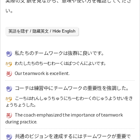
実際
の
文脈
を
見
ながら、
意味
や
使
い
方
を
確認
してくださ
い。
英語を隠す / 隐藏英文 / Hide English
私たちのチームワークは抜群に良いです。
わたしたちのちーむわーくはばつぐんによいです。
Our teamwork is excellent.
コーチは練習中にチームワークの重要性を強調した。
こーちはれんしゅうちゅうにちーむわーくのじゅうようせいをき
ょうちょうした。
The coach emphasized the importance of teamwork
during practice.
共通のビジョンを達成するにはチームワークが重要で