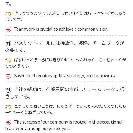
す。
きょうつうのびじょんをたっせいするにはちーむわーくがじゅう
ようです。
Teamwork is crucial to achieve a common vision.
バスケットボールには機敏性、戦略、チームワークが
必要です。
ばすけっとぼーるにはきびんせい、せんりゃく、ちーむわーくが
ひつようです。
Basketball requires agility, strategy, and teamwork.
当社の成功は、従業員間の卓越したチームワークに根
ざしている。
とうしゃのせいこうは、じゅうぎょういんかんのたくえつしたち
ーむわーくにねざしている。
The success of our company is rooted in the exceptional
teamwork among our employees.