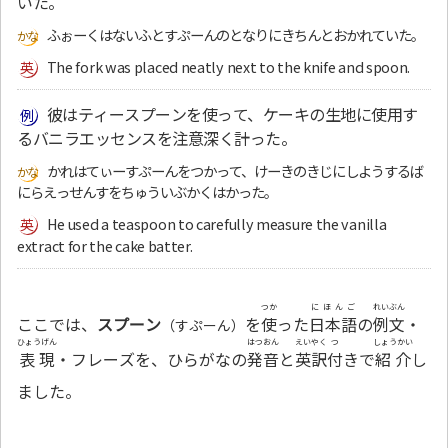
いた。
ふぉーくはないふとすぷーんのとなりにきちんとおかれていた。
The fork was placed neatly next to the knife and spoon.
彼はティースプーンを使って、ケーキの生地に使用す
るバニラエッセンスを注意深く計った。
かれはてぃーすぷーんをつかって、けーきのきじにしようするば
にらえっせんすをちゅういぶかくはかった。
He used a teaspoon to carefully measure the vanilla
extract for the cake batter.
つか
にほんご
れいぶん
ここでは、
スプーン
を
使
った
日本語
の
例文
・
（すぷーん）
ひょうげん
はつおん
えいやく
つ
しょうかい
表現
・フレーズを、ひらがなの
発音
と
英訳
付
きで
紹介
し
ました。