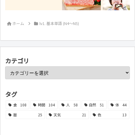
ホーム
lv1. 基本単語 (N4～N5)
カテゴリ
タグ
食
108
時間
104
人
58
自然
51
体
44
暦
25
天気
21
色
13