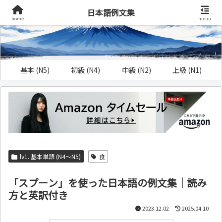
日本語例文集
home
menu
基本 (N5)
初級 (N4)
中級 (N2)
上級 (N1)
lv1. 基本単語 (N4～N5)
食
「スプーン」を使った日本語の例文集｜読み
方と英訳付き
2023.12.02
2025.04.10