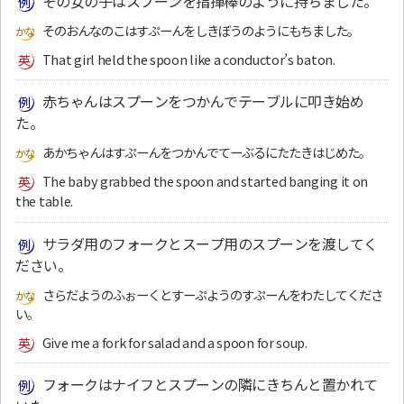
その女の子はスプーンを指揮棒のように持ちました。
そのおんなのこはすぷーんをしきぼうのようにもちました。
That girl held the spoon like a conductor’s baton.
赤ちゃんはスプーンをつかんでテーブルに叩き始め
た。
あかちゃんはすぷーんをつかんでてーぶるにたたきはじめた。
The baby grabbed the spoon and started banging it on
the table.
サラダ用のフォークとスープ用のスプーンを渡してく
ださい。
さらだようのふぉーくとすーぷようのすぷーんをわたしてくださ
い。
Give me a fork for salad and a spoon for soup.
フォークはナイフとスプーンの隣にきちんと置かれて