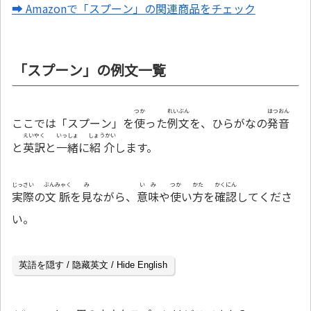
➡ Amazonで「スプーン」の関連商品をチェック
「スプーン」の例文一覧
つか
れいぶん
はつおん
ここでは「スプーン」を
使
った
例文
を、ひらがなの
発音
えいやく
いっしょ
しょうかい
と
英訳
と
一緒
に
紹介
します。
じっさい
ぶんみゃく
み
いみ
つか
かた
かくにん
実際
の
文脈
を
見
ながら、
意味
や
使
い
方
を
確認
してくださ
い。
英語を隠す / 隐藏英文 / Hide English