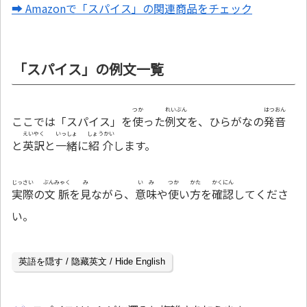
➡ Amazonで「スパイス」の関連商品をチェック
「スパイス」の例文一覧
つか
れいぶん
はつおん
ここでは「スパイス」を
使
った
例文
を、ひらがなの
発音
えいやく
いっしょ
しょうかい
と
英訳
と
一緒
に
紹介
します。
じっさい
ぶんみゃく
み
いみ
つか
かた
かくにん
実際
の
文脈
を
見
ながら、
意味
や
使
い
方
を
確認
してくださ
い。
英語を隠す / 隐藏英文 / Hide English