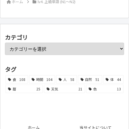
ホーム
lv4. 上級単語 (N1～N2)
カテゴリ
タグ
食
108
時間
104
人
58
自然
51
体
44
暦
25
天気
21
色
13
ホーム
当サイトについて