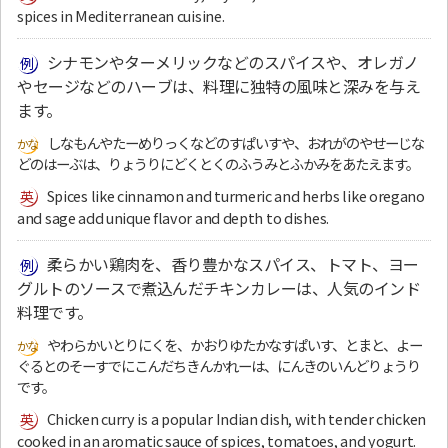
spices in Mediterranean cuisine.
シナモンやターメリックなどのスパイスや、オレガノ
やセージなどのハーブは、料理に独特の風味と深みを与え
ます。
しなもんやたーめりっくなどのすぱいすや、おれがのやせーじな
どのはーぶは、りょうりにどくとくのふうみとふかみをあたえます。
Spices like cinnamon and turmeric and herbs like oregano
and sage add unique flavor and depth to dishes.
柔らかい鶏肉を、香り豊かなスパイス、トマト、ヨー
グルトのソースで煮込んだチキンカレーは、人気のインド
料理です。
やわらかいとりにくを、かおりゆたかなすぱいす、とまと、よー
ぐるとのそーすでにこんだちきんかれーは、にんきのいんどりょうり
です。
Chicken curry is a popular Indian dish, with tender chicken
cooked in an aromatic sauce of spices, tomatoes, and yogurt.