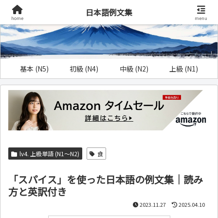
日本語例文集
home
menu
基本 (N5)
初級 (N4)
中級 (N2)
上級 (N1)
lv4. 上級単語 (N1～N2)
食
「スパイス」を使った日本語の例文集｜読み
方と英訳付き
2023.11.27
2025.04.10