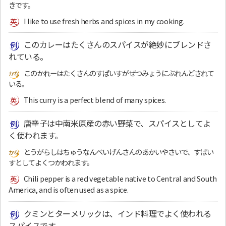
きです。
I like to use fresh herbs and spices in my cooking.
このカレーはたくさんのスパイスが絶妙にブレンドさ
れている。
このかれーはたくさんのすぱいすがぜつみょうにぶれんどされて
いる。
This curry is a perfect blend of many spices.
唐辛子は中南米原産の赤い野菜で、スパイスとしてよ
く使われます。
とうがらしはちゅうなんべいげんさんのあかいやさいで、すぱい
すとしてよくつかわれます。
Chili pepper is a red vegetable native to Central and South
America, and is often used as a spice.
クミンとターメリックは、インド料理でよく使われる
スパイスです。