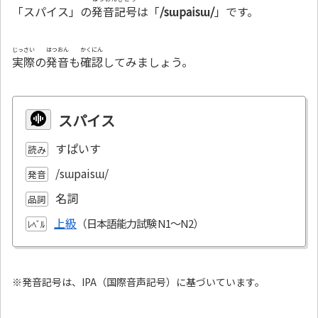
「スパイス」の
発音記号
は「
/sɯpaisɯ/
」です。
じっさい
はつおん
かくにん
実際
の
発音
も
確認
してみましょう。
スパイス
すぱいす
読み
/sɯpaisɯ/
発音
名詞
品詞
上級
ﾚﾍﾞﾙ
※発音記号は、IPA（国際音声記号）に基づいています。