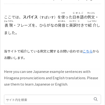
つか
にほんご
れいぶん
ここでは、
スパイス
を
使
った
日本語
の
例文
・
（すぱいす）
ひょうげん
はつおん
えいやく
つ
しょうかい
表現
・フレーズを、ひらがなの
発音
と
英訳
付
きで
紹介
し
ました。
当サイトで紹介している例文に関するお問い合わせは
こちら
から
お願いします。
Here you can see Japanese example sentences with
Hiragana pronunciations and English translations. Please
use them to learn Japanese or English.