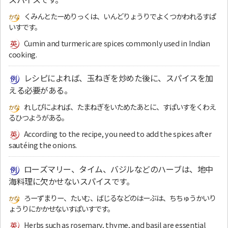
くみんとたーめりっくは、いんどりょうりでよくつかわれるすぱ
いすです。
Cumin and turmeric are spices commonly used in Indian
cooking.
レシピによれば、玉ねぎを炒めた後に、スパイスを加
える必要がある。
れしぴによれば、たまねぎをいためたあとに、すぱいすをくわえ
るひつようがある。
According to the recipe, you need to add the spices after
sautéing the onions.
ローズマリー、タイム、バジルなどのハーブは、地中
海料理に欠かせないスパイスです。
ろーずまりー、たいむ、ばじるなどのはーぶは、ちちゅうかいり
ょうりにかかせないすぱいすです。
Herbs such as rosemary, thyme, and basil are essential