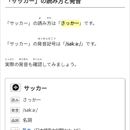
「サッカー」の読み方と発音
よ
かた
「サッカー」の
読
み
方
は「
さっかー
」です。
はつおんきごう
「サッカー」の
発音記号
は「
/sakːaː/
」です。
じっさい
はつおん
かくにん
実際
の
発音
も
確認
してみましょう。
サッカー
さっかー
読み
/sakːaː/
発音
名詞
品詞