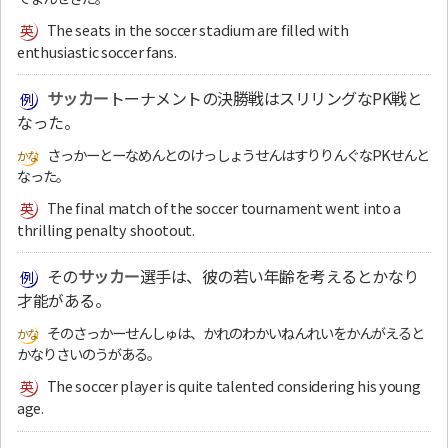
The seats in the soccer stadium are filled with
enthusiastic soccer fans.
サッカー
トーナメントの決勝戦はスリリングなPK戦と
なった。
さっかーとーなめんとのけっしょうせんはすりりんぐなPKせんと
なった。
The final match of the soccer tournament went into a
thrilling penalty shootout.
その
サッカー
選手は、彼の若い年齢を考えるとかなり
才能がある。
そのさっかーせんしゅは、かれのわかいねんれいをかんがえると
かなりさいのうがある。
The soccer player is quite talented considering his young
age.