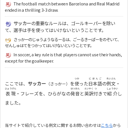
The football match between Barcelona and Real Madrid
ended in a thrilling 3-3 draw.
サッカー
の重要なルールは、ゴールキーパーを除い
て、選手は手を使ってはいけないということです。
さっかーのじゅうようなるーるは、ごーるきーぱーをのぞいて、
せんしゅはてをつかってはいけないということです。
In soccer, a key rule is that players cannot use their hands,
except for the goalkeeper.
つか
にほんご
れいぶん
ここでは、
サッカー
を
使
った
日本語
の
例文
・
（さっかー）
ひょうげん
はつおん
えいやく
つ
しょうかい
表現
・フレーズを、ひらがなの
発音
と
英訳
付
きで
紹介
し
ました。
当サイトで紹介している例文に関するお問い合わせは
こちら
から