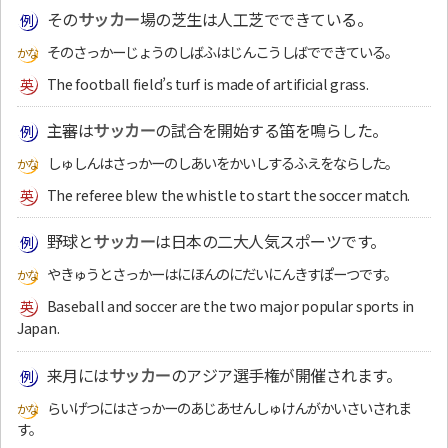
その
サッカー
場の芝生は人工芝でできている。
そのさっかーじょうのしばふはじんこうしばでできている。
The football field’s turf is made of artificial grass.
主審は
サッカー
の試合を開始する笛を鳴らした。
しゅしんはさっかーのしあいをかいしするふえをならした。
The referee blew the whistle to start the soccer match.
野球と
サッカー
は日本の二大人気スポーツです。
やきゅうとさっかーはにほんのにだいにんきすぽーつです。
Baseball and soccer are the two major popular sports in
Japan.
来月には
サッカー
のアジア選手権が開催されます。
らいげつにはさっかーのあじあせんしゅけんがかいさいされま
す。