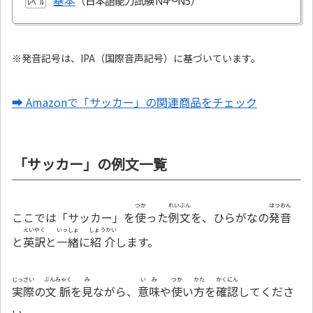
基本
ﾚﾍﾞﾙ
※発音記号は、IPA（国際音声記号）に基づいています。
➡ Amazonで「サッカー」の関連商品をチェック
「サッカー」の例文一覧
つか
れいぶん
はつおん
ここでは「サッカー」を
使
った
例文
を、ひらがなの
発音
えいやく
いっしょ
しょうかい
と
英訳
と
一緒
に
紹介
します。
じっさい
ぶんみゃく
み
いみ
つか
かた
かくにん
実際
の
文脈
を
見
ながら、
意味
や
使
い
方
を
確認
してくださ