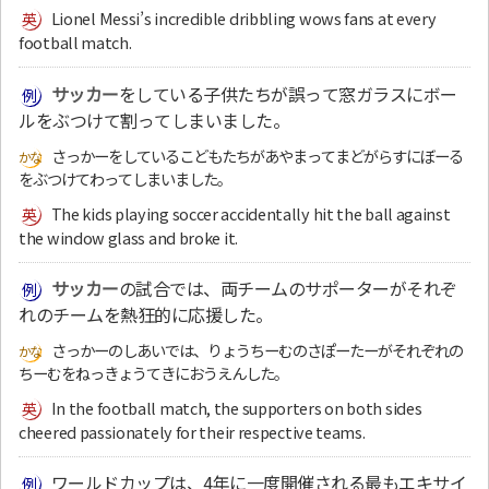
Lionel Messi’s incredible dribbling wows fans at every
football match.
サッカー
をしている子供たちが誤って窓ガラスにボー
ルをぶつけて割ってしまいました。
さっかーをしているこどもたちがあやまってまどがらすにぼーる
をぶつけてわってしまいました。
The kids playing soccer accidentally hit the ball against
the window glass and broke it.
サッカー
の試合では、両チームのサポーターがそれぞ
れのチームを熱狂的に応援した。
さっかーのしあいでは、りょうちーむのさぽーたーがそれぞれの
ちーむをねっきょうてきにおうえんした。
In the football match, the supporters on both sides
cheered passionately for their respective teams.
ワールドカップは、4年に一度開催される最もエキサイ