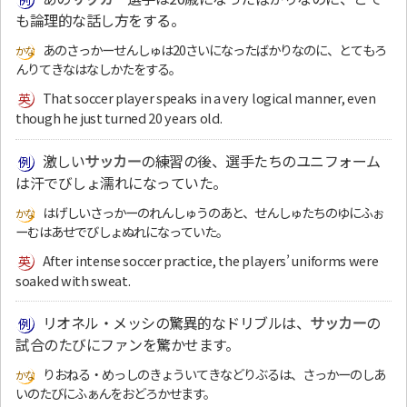
も論理的な話し方をする。
あのさっかーせんしゅは20さいになったばかりなのに、とてもろ
んりてきなはなしかたをする。
That soccer player speaks in a very logical manner, even
though he just turned 20 years old.
激しい
サッカー
の練習の後、選手たちのユニフォーム
は汗でびしょ濡れになっていた。
はげしいさっかーのれんしゅうのあと、せんしゅたちのゆにふぉ
ーむはあせでびしょぬれになっていた。
After intense soccer practice, the players’ uniforms were
soaked with sweat.
リオネル・メッシの驚異的なドリブルは、
サッカー
の
試合のたびにファンを驚かせます。
りおねる・めっしのきょういてきなどりぶるは、さっかーのしあ
いのたびにふぁんをおどろかせます。