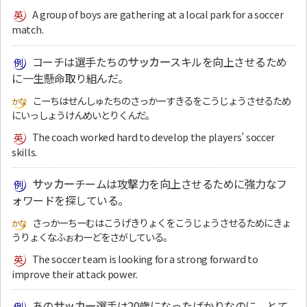
A group of boys are gathering at a local park for a soccer
match.
コーチは選手たちの
サッカー
スキルを向上させるため
に一生懸命取り組んだ。
こーちはせんしゅたちのさっかーすきるをこうじょうさせるため
にいっしょうけんめいとりくんだ。
The coach worked hard to develop the players’ soccer
skills.
サッカー
チームは攻撃力を向上させるために強力なフ
ォワードを探している。
さっかーちーむはこうげきりょくをこうじょうさせるためにきょ
うりょくなふぉわーどをさがしている。
The soccer team is looking for a strong forward to
improve their attack power.
あの
サッカー
選手は20歳になったばかりなのに、とて