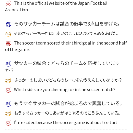
This is the official website of the Japan Football
Association.
その
サッカー
チームは試合の後半で3点目を挙げた。
そのさっかーちーむはしあいのこうはんで3てんめをあげた。
The soccer team scored their third goal in the second half
of the game.
サッカー
の試合でどちらのチームを応援しています
か？
さっかーのしあいでどちらのちーむをおうえんしていますか？
Which side are you cheering for in the soccer match?
もうすぐ
サッカー
の試合が始まるので興奮している。
もうすぐさっかーのしあいがはじまるのでこうふんしている。
I’m excited because the soccer game is about to start.