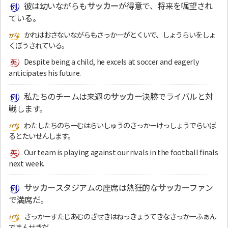
彼は幼いながらも
サッカー
が得意で、将来を嘱望され
ている。
かれはおさないながらもさっかーがとくいで、しょうらいをしょ
くぼうされている。
Despite being a child, he excels at soccer and eagerly
anticipates his future.
私たちのチームは来週の
サッカー
決勝でライバルと対
戦します。
わたしたちのちーむはらいしゅうのさっかーけっしょうでらいば
るとたいせんします。
Our team is playing against our rivals in the football finals
next week.
サッカー
スタジアムの座席は熱狂的な
サッカー
ファン
で満席だ。
さっかーすたじあむのざせきはねっきょうてきなさっかーふぁん
でまんせきだ。