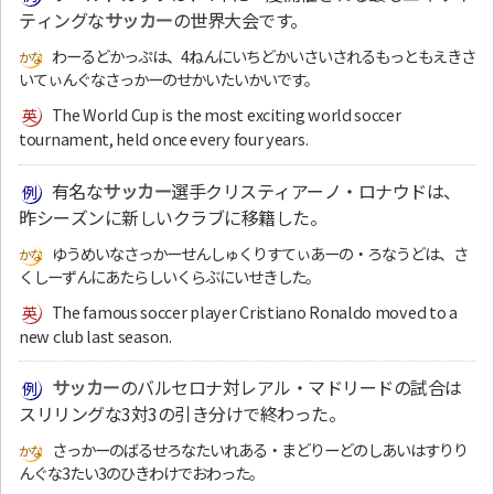
ティングな
サッカー
の世界大会です。
わーるどかっぷは、4ねんにいちどかいさいされるもっともえきさ
いてぃんぐなさっかーのせかいたいかいです。
The World Cup is the most exciting world soccer
tournament, held once every four years.
有名な
サッカー
選手クリスティアーノ・ロナウドは、
昨シーズンに新しいクラブに移籍した。
ゆうめいなさっかーせんしゅくりすてぃあーの・ろなうどは、さ
くしーずんにあたらしいくらぶにいせきした。
The famous soccer player Cristiano Ronaldo moved to a
new club last season.
サッカー
のバルセロナ対レアル・マドリードの試合は
スリリングな3対3の引き分けで終わった。
さっかーのばるせろなたいれある・まどりーどのしあいはすりり
んぐな3たい3のひきわけでおわった。