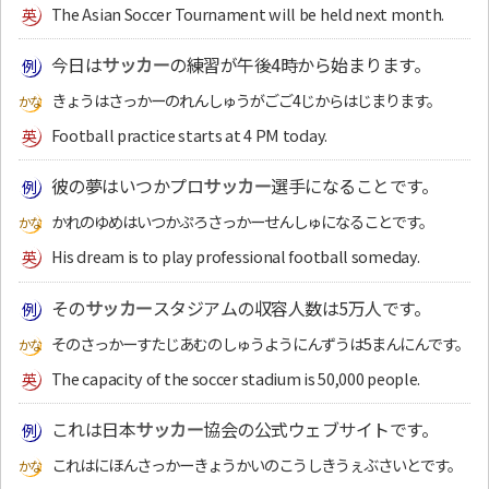
The Asian Soccer Tournament will be held next month.
今日は
サッカー
の練習が午後4時から始まります。
きょうはさっかーのれんしゅうがごご4じからはじまります。
Football practice starts at 4 PM today.
彼の夢はいつかプロ
サッカー
選手になることです。
かれのゆめはいつかぷろさっかーせんしゅになることです。
His dream is to play professional football someday.
その
サッカー
スタジアムの収容人数は5万人です。
そのさっかーすたじあむのしゅうようにんずうは5まんにんです。
The capacity of the soccer stadium is 50,000 people.
これは日本
サッカー
協会の公式ウェブサイトです。
これはにほんさっかーきょうかいのこうしきうぇぶさいとです。