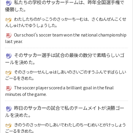
私たちの学校の
サッカー
チームは、昨年全国選手権で
優勝した。
わたしたちのがっこうのさっかーちーむは、さくねんぜんこくせ
んしゅけんでゆうしょうした。
Our school’s soccer team won the national championship
last year.
その
サッカー
選手は試合の最後の数分で素晴らしいゴ
ールを決めた。
そのさっかーせんしゅはしあいのさいごのすうふんですばらしい
ごーるをきめた。
The soccer player scored a brilliant goal in the final
minutes of the game.
昨日の
サッカー
の試合で私のチームメイトが決勝ゴー
ルを決めた。
きのうのさっかーのしあいでわたしのちーむめいとがけっしょう
ごーるをきめた。