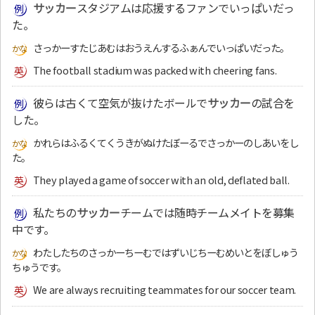
サッカー
スタジアムは応援するファンでいっぱいだっ
た。
さっかーすたじあむはおうえんするふぁんでいっぱいだった。
The football stadium was packed with cheering fans.
彼らは古くて空気が抜けたボールで
サッカー
の試合を
した。
かれらはふるくてくうきがぬけたぼーるでさっかーのしあいをし
た。
They played a game of soccer with an old, deflated ball.
私たちの
サッカー
チームでは随時チームメイトを募集
中です。
わたしたちのさっかーちーむではずいじちーむめいとをぼしゅう
ちゅうです。
We are always recruiting teammates for our soccer team.