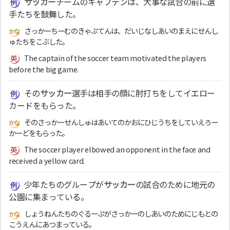
サッカー
チームのキャプテンは、大事な試合の前に選
手たちを鼓舞した。
さっかーちーむのきゃぷてんは、だいじなしあいのまえにせんし
ゅたちをこぶした。
The captain of the soccer team motivated the players
before the big game.
その
サッカー
選手は相手の顔に肘打ちをしてイエロー
カードをもらった。
そのさっかーせんしゅはあいてのかおにひじうちをしていえろー
かーどをもらった。
The soccer player elbowed an opponent in the face and
received a yellow card.
少年たちのグループが
サッカー
の試合のために地元の
公園に集まっている。
しょうねんたちのぐるーぷがさっかーのしあいのためにじもとの
こうえんにあつまっている。