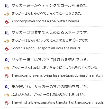
サッカー
選手がヘディングでゴールを決めた。
さっかーせんしゅがへでぃんぐでごーるをきめた。
A soccer player scores a goal with a header.
サッカー
は世界中で人気のあるスポーツです。
さっかーはせかいじゅうでにんきのあるすぽーつです。
Soccer is a popular sport all over the world.
サッカー
選手は試合中に靴ひもを結んでいる。
さっかーせんしゅはしあいちゅうにくつひもをむすんでいる。
The soccer player is tying his shoelaces during the match.
笛が吹かれ、
サッカー
の試合の開始を告げた。
ふえがふかれ、さっかーのしあいのかいしをつげた。
The whistle blew, signaling the start of the soccer match.