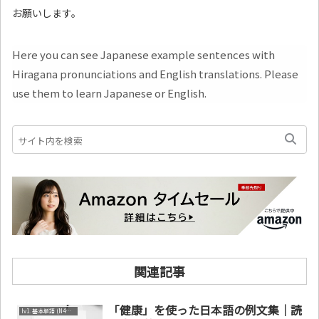
お願いします。
Here you can see Japanese example sentences with
Hiragana pronunciations and English translations. Please
use them to learn Japanese or English.
関連記事
「健康」を使った日本語の例文集｜読
lv1. 基本単語 (N4～N5)