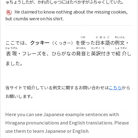
ゅちょうしたが、かれのしゃつにはたべかすがふちゃくしていた。
He claimed to know nothing about the missing cookies,
but crumbs were on his shirt.
つか
にほんご
れいぶん
ここでは、
クッキー
を
使
った
日本語
の
例文
・
（くっきー）
ひょうげん
はつおん
えいやく
つ
しょうかい
表現
・フレーズを、ひらがなの
発音
と
英訳
付
きで
紹介
し
ました。
当サイトで紹介している例文に関するお問い合わせは
こちら
から
お願いします。
Here you can see Japanese example sentences with
Hiragana pronunciations and English translations. Please
use them to learn Japanese or English.