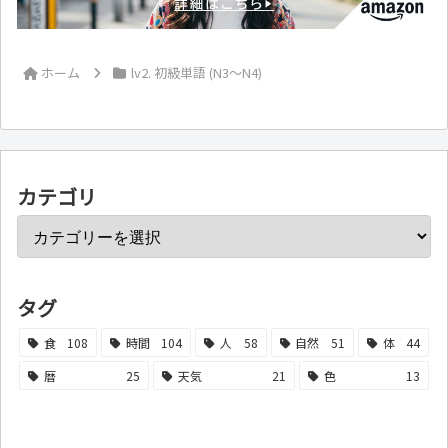
ホーム
lv2. 初級単語 (N3～N4)
カテゴリ
タグ
食
108
時間
104
人
58
自然
51
体
44
暦
25
天気
21
色
13