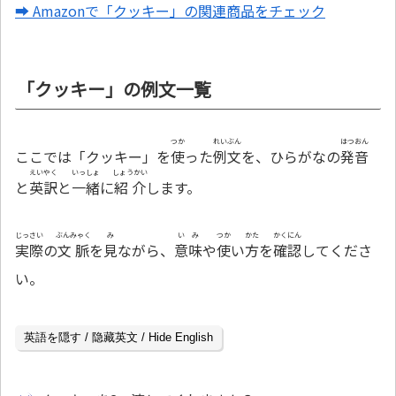
➡ Amazonで「クッキー」の関連商品をチェック
「クッキー」の例文一覧
つか
れいぶん
はつおん
ここでは「クッキー」を
使
った
例文
を、ひらがなの
発音
えいやく
いっしょ
しょうかい
と
英訳
と
一緒
に
紹介
します。
じっさい
ぶんみゃく
み
いみ
つか
かた
かくにん
実際
の
文脈
を
見
ながら、
意味
や
使
い
方
を
確認
してくださ
い。
英語を隠す / 隐藏英文 / Hide English