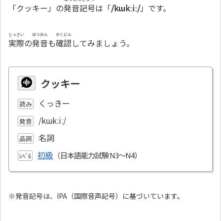
「クッキー」の
発音記号
は「
/kɯkːiː/
」です。
じっさい
はつおん
かくにん
実際
の
発音
も
確認
してみましょう。
クッキー
くっきー
読み
/kɯkːiː/
発音
名詞
品詞
初級
ﾚﾍﾞﾙ
※発音記号は、IPA（国際音声記号）に基づいています。