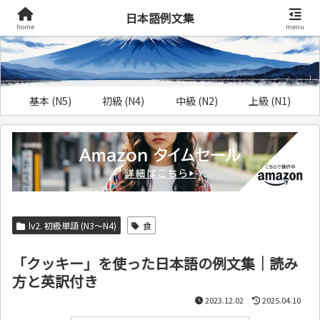
日本語例文集
home
menu
基本 (N5)
初級 (N4)
中級 (N2)
上級 (N1)
lv2. 初級単語 (N3～N4)
食
「クッキー」を使った日本語の例文集｜読み
方と英訳付き
2023.12.02
2025.04.10