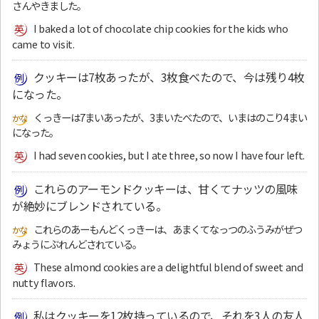
さんやきました。
I baked a lot of chocolate chip cookies for the kids who
came to visit.
クッキーは7枚あったが、3枚食べたので、今は残り4枚
になった。
くっきーは7まいあったが、3まいたべたので、いまはのこり4まい
になった。
I had seven cookies, but I ate three, so now I have four left.
これらのアーモンドクッキーは、甘くてナッツの風味
が絶妙にブレンドされている。
これらのあーもんどくっきーは、あまくてなっつのふうみがぜつ
みょうにぶれんどされている。
These almond cookies are a delightful blend of sweet and
nutty flavors.
私はクッキーを12枚持っているので、それを3人の友人