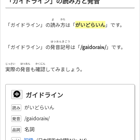
「ガイドライン」の読み方と発音
よ
かた
「ガイドライン」の
読
み
方
は「
がいどらいん
」です。
はつおんきごう
「ガイドライン」の
発音記号
は「
/gaidoɾaiɴ/
」です。
じっさい
はつおん
かくにん
実際
の
発音
も
確認
してみましょう。
ガイドライン
がいどらいん
読み
/gaidoɾaiɴ/
発音
名詞
品詞