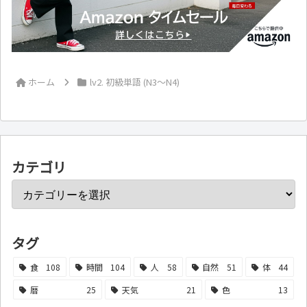
ホーム
lv2. 初級単語 (N3～N4)
カテゴリ
タグ
食
108
時間
104
人
58
自然
51
体
44
暦
25
天気
21
色
13