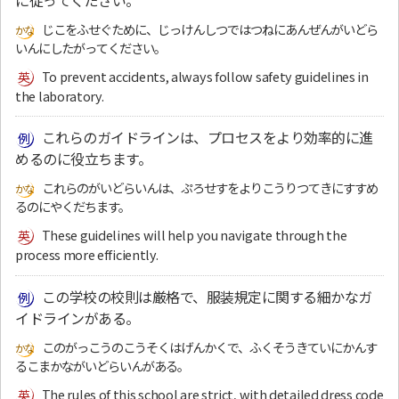
に従ってください。
じこをふせぐために、じっけんしつではつねにあんぜんがいどら
いんにしたがってください。
To prevent accidents, always follow safety guidelines in
the laboratory.
これらのガイドラインは、プロセスをより効率的に進
めるのに役立ちます。
これらのがいどらいんは、ぷろせすをよりこうりつてきにすすめ
るのにやくだちます。
These guidelines will help you navigate through the
process more efficiently.
この学校の校則は厳格で、服装規定に関する細かなガ
イドラインがある。
このがっこうのこうそくはげんかくで、ふくそうきていにかんす
るこまかながいどらいんがある。
The rules of this school are strict, with detailed dress code