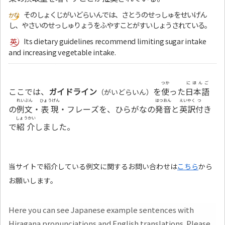
そのしょくじがいどらいんでは、さとうのせっしゅをせいげん
し、やさいのせっしゅりょうをふやすことがすいしょうされている。
Its dietary guidelines recommend limiting sugar intake
and increasing vegetable intake.
つか
にほんご
ここでは、
ガイドライン
を
使
った
日本語
（がいどらいん）
れいぶん
ひょうげん
はつおん
えいやく
つ
の
例文
・
表現
・フレーズを、ひらがなの
発音
と
英訳
付
き
しょうかい
で
紹介
しました。
当サイトで紹介している例文に関するお問い合わせは
こちら
から
お願いします。
Here you can see Japanese example sentences with
Hiragana pronunciations and English translations. Please