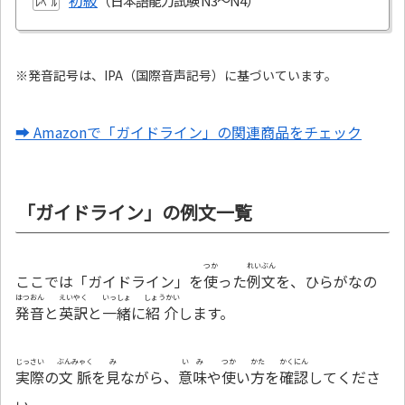
初級
ﾚﾍﾞﾙ
※発音記号は、IPA（国際音声記号）に基づいています。
➡ Amazonで「ガイドライン」の関連商品をチェック
「ガイドライン」の例文一覧
つか
れいぶん
ここでは「ガイドライン」を
使
った
例文
を、ひらがなの
はつおん
えいやく
いっしょ
しょうかい
発音
と
英訳
と
一緒
に
紹介
します。
じっさい
ぶんみゃく
み
いみ
つか
かた
かくにん
実際
の
文脈
を
見
ながら、
意味
や
使
い
方
を
確認
してくださ