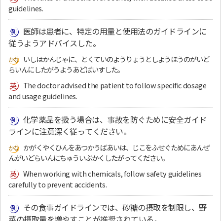
guidelines.
医師は患者に、特定の用量と使用法のガイドラインに
従うようアドバイスした。
いしはかんじゃに、とくていのようりょうとしようほうのがいど
らいんにしたがうようあどばいすした。
The doctor advised the patient to follow specific dosage
and usage guidelines.
化学薬品を扱う場合は、事故を防ぐために安全ガイド
ラインに注意深く従ってください。
かがくやくひんをあつかうばあいは、じこをふせぐためにあんぜ
んがいどらいんにちゅういぶかくしたがってください。
When working with chemicals, follow safety guidelines
carefully to prevent accidents.
その食事ガイドラインでは、砂糖の摂取を制限し、野
菜の摂取量を増やすことが推奨されている。