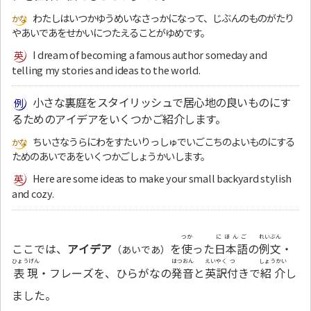
わたしはいつかゆうめいなさっかになって、じぶんのものがたり
やあいであをせかいにつたえることがゆめです。
I dream of becoming a famous author someday and
telling my stories and ideas to the world.
小さな裏庭をスタイリッシュで居心地の良いものにす
るためのアイデアをいくつかご紹介します。
ちいさなうらにわをすたいりっしゅでいごこちのよいものにする
ためのあいであをいくつかごしょうかいします。
Here are some ideas to make your small backyard stylish
and cozy.
つか
にほんご
れいぶん
ここでは、
アイデア
を
使
った
日本語
の
例文
・
（あいであ）
ひょうげん
はつおん
えいやく
つ
しょうかい
表現
・フレーズを、ひらがなの
発音
と
英訳
付
きで
紹介
し
ました。