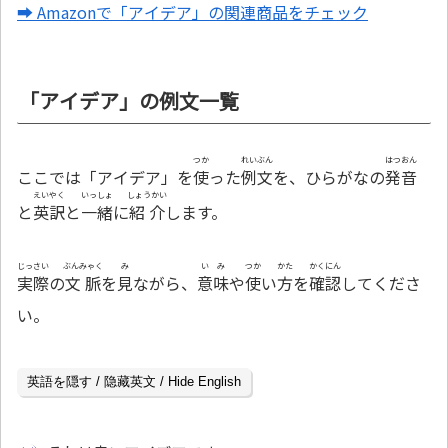
➡ Amazonで「アイデア」の関連商品をチェック
「アイデア」の例文一覧
つか
れいぶん
はつおん
ここでは「アイデア」を
使
った
例文
を、ひらがなの
発音
えいやく
いっしょ
しょうかい
と
英訳
と
一緒
に
紹介
します。
じっさい
ぶんみゃく
み
いみ
つか
かた
かくにん
実際
の
文脈
を
見
ながら、
意味
や
使
い
方
を
確認
してくださ
い。
英語を隠す / 隐藏英文 / Hide English