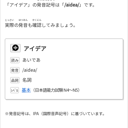
「アイデア」の
発音記号
は「
/aidea/
」です。
じっさい
はつおん
かくにん
実際
の
発音
も
確認
してみましょう。
アイデア
あいであ
読み
/aidea/
発音
名詞
品詞
基本
ﾚﾍﾞﾙ
※発音記号は、IPA（国際音声記号）に基づいています。