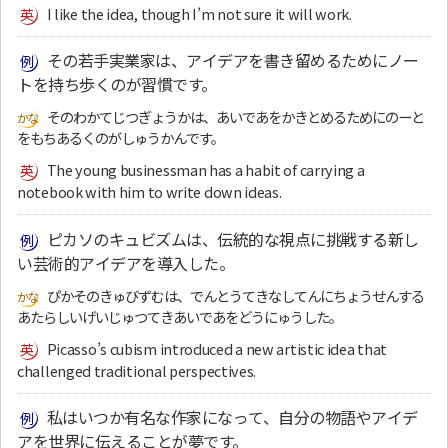
I like the idea, though I’m not sure it will work.
その若手実業家は、アイデアを書き留めるためにノー
トを持ち歩くのが習慣です。
そのわかてじつぎょうかは、あいであをかきとめるためにのーと
をもちあるくのがしゅうかんです。
The young businessman has a habit of carrying a
notebook with him to write down ideas.
ピカソのキュビズムは、伝統的な視点に挑戦する新し
い芸術的アイデアを導入した。
ぴかそのきゅびずむは、でんとうてきなしてんにちょうせんする
あたらしいげいじゅつてきあいであをどうにゅうした。
Picasso’s cubism introduced a new artistic idea that
challenged traditional perspectives.
私はいつか有名な作家になって、自分の物語やアイデ
アを世界に伝えることが夢です。