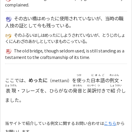
complained.
その古い橋はめったに使用されていないが、当時の職
人技の証として今も残っている。
そのふるいはしはめったにしようされていないが、とうじのしょ
くにんわざのあかしとしていまものこっている。
The old bridge, though seldom used, is still standing as a
testament to the craftsmanship of its time.
つか
にほんご
れいぶん
ここでは、
めったに
を
使
った
日本語
の
例文
・
（mettani）
ひょうげん
はつおん
えいやく
つ
しょうかい
表現
・フレーズを、ひらがなの
発音
と
英訳
付
きで
紹介
し
ました。
当サイトで紹介している例文に関するお問い合わせは
こちら
から
お願いします。