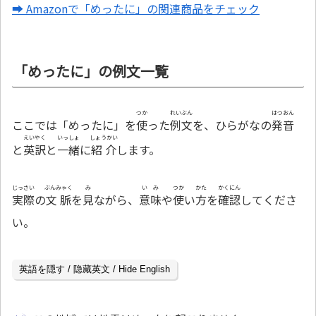
➡ Amazonで「めったに」の関連商品をチェック
「めったに」の例文一覧
つか
れいぶん
はつおん
ここでは「めったに」を
使
った
例文
を、ひらがなの
発音
えいやく
いっしょ
しょうかい
と
英訳
と
一緒
に
紹介
します。
じっさい
ぶんみゃく
み
いみ
つか
かた
かくにん
実際
の
文脈
を
見
ながら、
意味
や
使
い
方
を
確認
してくださ
い。
英語を隠す / 隐藏英文 / Hide English