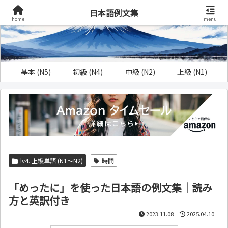
日本語例文集
home
menu
基本 (N5)
初級 (N4)
中級 (N2)
上級 (N1)
lv4. 上級単語 (N1～N2)
時間
「めったに」を使った日本語の例文集｜読み
方と英訳付き
2023.11.08
2025.04.10