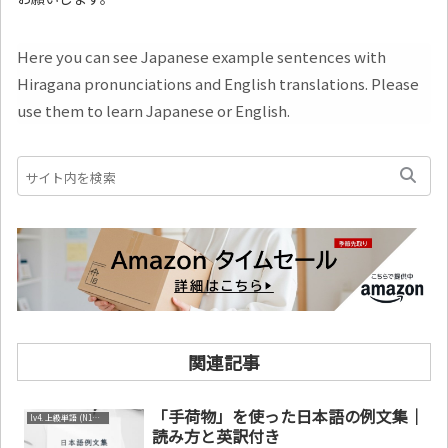
Here you can see Japanese example sentences with
Hiragana pronunciations and English translations. Please
use them to learn Japanese or English.
関連記事
「手荷物」を使った日本語の例文集｜
lv4. 上級単語 (N1～N2)
読み方と英訳付き