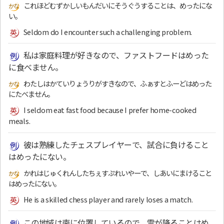
これほどむずかしいもんだいにそうぐうすることは、めったにな
い。
Seldom do I encounter such a challenging problem.
私は家庭料理が好きなので、ファストフードはめった
に食べません。
わたしはかていりょうりがすきなので、ふぁすとふーどはめった
にたべません。
I seldom eat fast food because I prefer home-cooked
meals.
彼は熟練したチェスプレイヤーで、試合に負けること
はめったにない。
かれはじゅくれんしたちぇすぷれいやーで、しあいにまけること
はめったにない。
He is a skilled chess player and rarely loses a match.
この地域は南に位置しているので、雪が降ることはめ