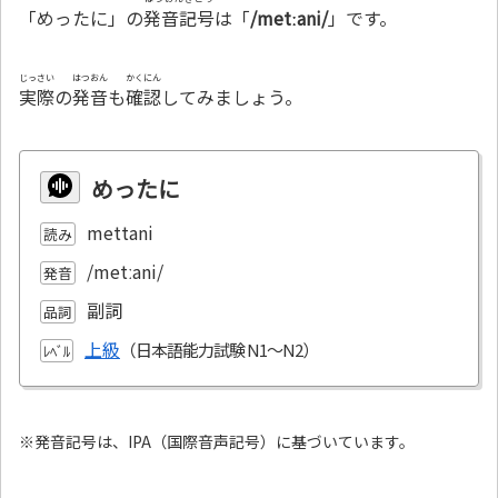
「めったに」の
発音記号
は「
/metːani/
」です。
じっさい
はつおん
かくにん
実際
の
発音
も
確認
してみましょう。
めったに
mettani
読み
/metːani/
発音
副詞
品詞
上級
ﾚﾍﾞﾙ
※発音記号は、IPA（国際音声記号）に基づいています。