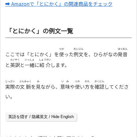
➡ Amazonで「とにかく」の関連商品をチェック
「とにかく」の例文一覧
つか
れいぶん
はつおん
ここでは「とにかく」を
使
った
例文
を、ひらがなの
発音
えいやく
いっしょ
しょうかい
と
英訳
と
一緒
に
紹介
します。
じっさい
ぶんみゃく
み
いみ
つか
かた
かくにん
実際
の
文脈
を
見
ながら、
意味
や
使
い
方
を
確認
してくださ
い。
英語を隠す / 隐藏英文 / Hide English