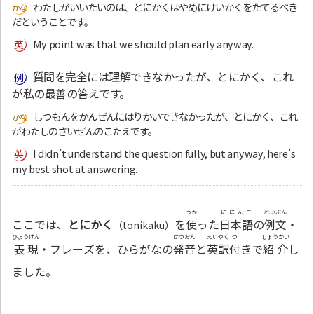
わたしがいいたいのは、とにかくはやめにけいかくをたてるべき
だということです。
My point was that we should plan early anyway.
質問を完全には理解できなかったが、とにかく、これ
が私の最善の答えです。
しつもんをかんぜんにはりかいできなかったが、とにかく、これ
がわたしのさいぜんのこたえです。
I didn’t understand the question fully, but anyway, here’s
my best shot at answering.
つか
にほんご
れいぶん
ここでは、
とにかく
を
使
った
日本語
の
例文
・
（tonikaku）
ひょうげん
はつおん
えいやく
つ
しょうかい
表現
・フレーズを、ひらがなの
発音
と
英訳
付
きで
紹介
し
ました。