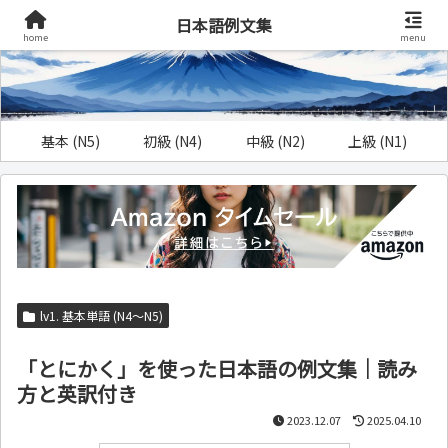
日本語例文集
home
menu
基本 (N5)
初級 (N4)
中級 (N2)
上級 (N1)
lv1. 基本単語 (N4～N5)
「とにかく」を使った日本語の例文集｜読み
方と英訳付き
2023.12.07
2025.04.10