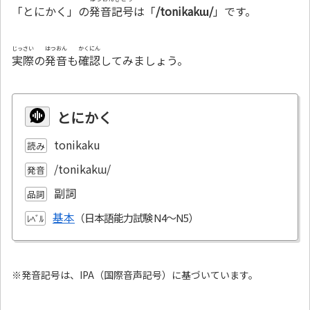
「とにかく」の
発音記号
は「
/tonikakɯ/
」です。
じっさい
はつおん
かくにん
実際
の
発音
も
確認
してみましょう。
とにかく
tonikaku
読み
/tonikakɯ/
発音
副詞
品詞
基本
ﾚﾍﾞﾙ
※発音記号は、IPA（国際音声記号）に基づいています。