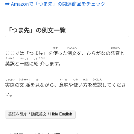
➡ Amazonで「つま先」の関連商品をチェック
「つま先」の例文一覧
つか
れいぶん
はつおん
ここでは「つま先」を
使
った
例文
を、ひらがなの
発音
と
えいやく
いっしょ
しょうかい
英訳
と
一緒
に
紹介
します。
じっさい
ぶんみゃく
み
いみ
つか
かた
かくにん
実際
の
文脈
を
見
ながら、
意味
や
使
い
方
を
確認
してくださ
い。
英語を隠す / 隐藏英文 / Hide English