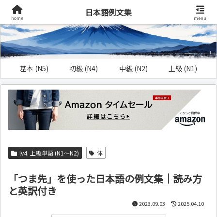
日本語例文集
home
menu
基本 (N5)
初級 (N4)
中級 (N2)
上級 (N1)
lv4. 上級単語 (N1～N2)
体
「つま先」を使った日本語の例文集｜読み方
と英訳付き
2023.09.03
2025.04.10