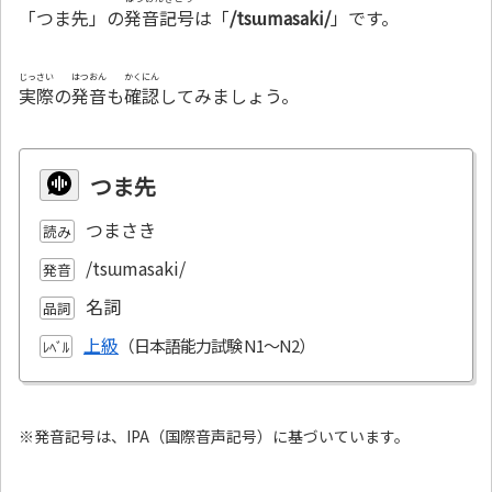
「つま先」の
発音記号
は「
/tsɯmasaki/
」です。
じっさい
はつおん
かくにん
実際
の
発音
も
確認
してみましょう。
つま先
つまさき
読み
/tsɯmasaki/
発音
名詞
品詞
上級
ﾚﾍﾞﾙ
※発音記号は、IPA（国際音声記号）に基づいています。