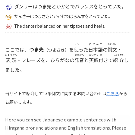
ダンサーはつま先とかかとでバランスをとっていた。
だんさーはつまさきとかかとでばらんすをとっていた。
The dancer balanced on her tiptoes and heels.
つか
にほんご
れいぶん
ここでは、
つま先
を
使
った
日本語
の
例文
・
（つまさき）
ひょうげん
はつおん
えいやく
つ
しょうかい
表現
・フレーズを、ひらがなの
発音
と
英訳
付
きで
紹介
し
ました。
当サイトで紹介している例文に関するお問い合わせは
こちら
から
お願いします。
Here you can see Japanese example sentences with
Hiragana pronunciations and English translations. Please