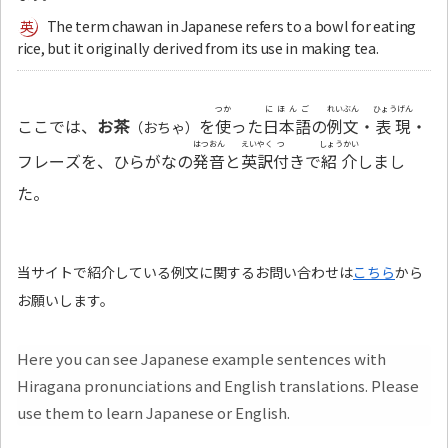
The term chawan in Japanese refers to a bowl for eating
rice, but it originally derived from its use in making tea.
つか
にほんご
れいぶん
ひょうげん
ここでは、
お茶
を
使
った
日本語
の
例文
・
表現
・
（おちゃ）
はつおん
えいやく
つ
しょうかい
フレーズを、ひらがなの
発音
と
英訳
付
きで
紹介
しまし
た。
当サイトで紹介している例文に関するお問い合わせは
こちら
から
お願いします。
Here you can see Japanese example sentences with
Hiragana pronunciations and English translations. Please
use them to learn Japanese or English.