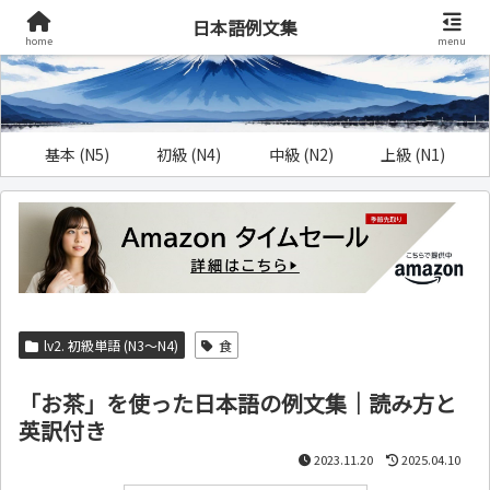
日本語例文集
home
menu
基本 (N5)
初級 (N4)
中級 (N2)
上級 (N1)
lv2. 初級単語 (N3～N4)
食
「お茶」を使った日本語の例文集｜読み方と
英訳付き
2023.11.20
2025.04.10