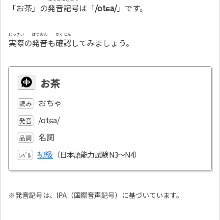
「お茶」の
発音記号
は「
/otɕa/
」です。
じっさい
はつおん
かくにん
実際
の
発音
も
確認
してみましょう。
お茶
おちゃ
読み
/otɕa/
発音
名詞
品詞
初級
ﾚﾍﾞﾙ
※発音記号は、IPA（国際音声記号）に基づいています。