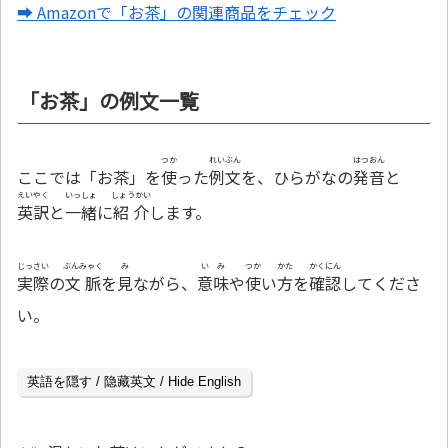
➡ Amazonで「お茶」の関連商品をチェック
「お茶」の例文一覧
つか
れいぶん
はつおん
ここでは「お茶」を
使
った
例文
を、ひらがなの
発音
と
えいやく
いっしょ
しょうかい
英訳
と
一緒
に
紹介
します。
じっさい
ぶんみゃく
み
いみ
つか
かた
かくにん
実際
の
文脈
を
見
ながら、
意味
や
使
い
方
を
確認
してくださ
い。
英語を隠す / 隐藏英文 / Hide English