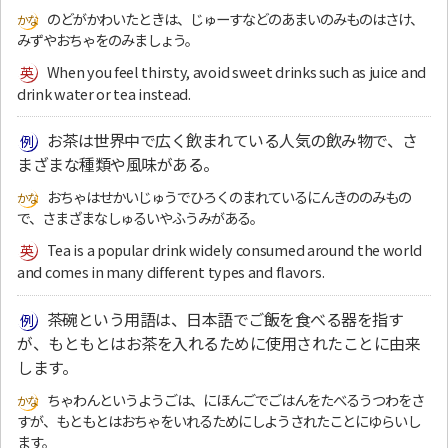
のどがかわいたときは、じゅーすなどのあまいのみものはさけ、
みずやおちゃをのみましょう。
When you feel thirsty, avoid sweet drinks such as juice and
drink water or tea instead.
お茶は世界中で広く飲まれている人気の飲み物で、さ
まざまな種類や風味がある。
おちゃはせかいじゅうでひろくのまれているにんきののみもの
で、さまざまなしゅるいやふうみがある。
Tea is a popular drink widely consumed around the world
and comes in many different types and flavors.
茶碗という用語は、日本語でご飯を食べる器を指す
が、もともとはお茶を入れるために使用されたことに由来
します。
ちゃわんというようごは、にほんごでごはんをたべるうつわをさ
すが、もともとはおちゃをいれるためにしようされたことにゆらいし
ます。