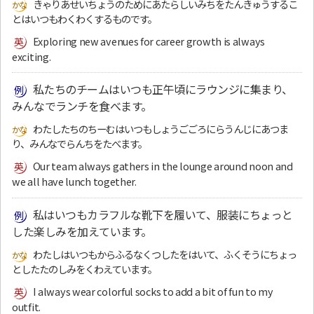
きゃりあせいちょうのためにあたらしいみちをたんきゅうするこ
とはいつもわくわくするものです。
Exploring new avenues for career growth is always
exciting.
私たちのチームはいつも正午頃にラウンジに集まり、
みんなでランチを食べます。
わたしたちのちーむはいつもしょうごごろにらうんじにあつま
り、みんなでらんちをたべます。
Our team always gathers in the lounge around noon and
we all have lunch together.
私はいつもカラフルな靴下を履いて、服装にちょっと
した楽しみを加えています。
わたしはいつもからふるなくつしたをはいて、ふくそうにちょっ
としたたのしみをくわえています。
I always wear colorful socks to add a bit of fun to my
outfit.