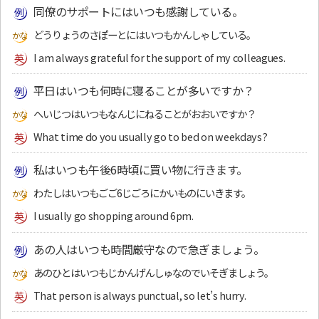
同僚のサポートにはいつも感謝している。
どうりょうのさぽーとにはいつもかんしゃしている。
I am always grateful for the support of my colleagues.
平日はいつも何時に寝ることが多いですか？
へいじつはいつもなんじにねることがおおいですか？
What time do you usually go to bed on weekdays?
私はいつも午後6時頃に買い物に行きます。
わたしはいつもごご6じごろにかいものにいきます。
I usually go shopping around 6pm.
あの人はいつも時間厳守なので急ぎましょう。
あのひとはいつもじかんげんしゅなのでいそぎましょう。
That person is always punctual, so let’s hurry.