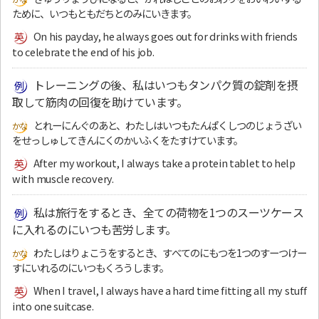
ために、いつもともだちとのみにいきます。
On his payday, he always goes out for drinks with friends
to celebrate the end of his job.
トレーニングの後、私はいつもタンパク質の錠剤を摂
取して筋肉の回復を助けています。
とれーにんぐのあと、わたしはいつもたんぱくしつのじょうざい
をせっしゅしてきんにくのかいふくをたすけています。
After my workout, I always take a protein tablet to help
with muscle recovery.
私は旅行をするとき、全ての荷物を1つのスーツケース
に入れるのにいつも苦労します。
わたしはりょこうをするとき、すべてのにもつを1つのすーつけー
すにいれるのにいつもくろうします。
When I travel, I always have a hard time fitting all my stuff
into one suitcase.