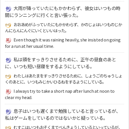
大雨が降っていたにもかかわらず、彼女はいつもの時
間にランニングに行くと言い張った。
おおあめがふっていたにもかかわらず、かのじょはいつものじか
んにらんにんぐにいくといいはった。
Even though it was raining heavily, she insisted on going
for a run at her usual time.
私は頭をすっきりさせるために、正午の昼食のあと
に、いつも短い昼寝をするようにしている。
わたしはあたまをすっきりさせるために、しょうごのちゅうしょ
くのあとに、いつもみじかいひるねをするようにしている。
I always try to take a short nap after lunch at noon to
clear my head.
息子はいつも遅くまで勉強していると言っているが、
私はゲームをしているのではないかと疑っている。
むすこはいつもおそくまでべんきょうしているといっているが、