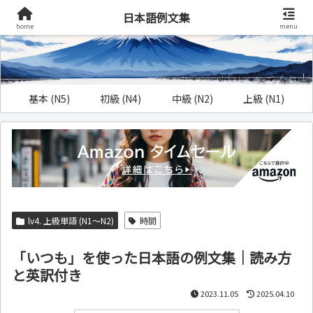
日本語例文集
home
menu
基本 (N5)
初級 (N4)
中級 (N2)
上級 (N1)
lv4. 上級単語 (N1～N2)
時間
「いつも」を使った日本語の例文集｜読み方
と英訳付き
2023.11.05
2025.04.10