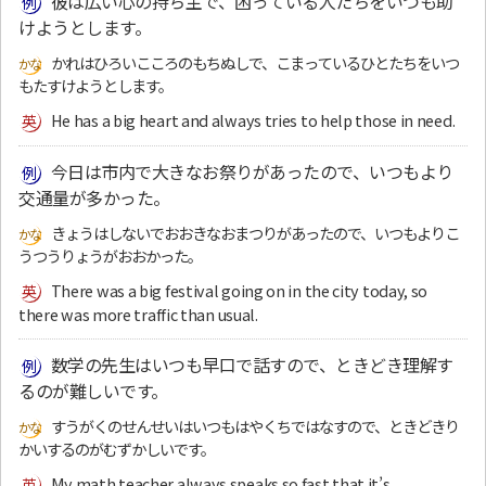
彼は広い心の持ち主で、困っている人たちをいつも助
けようとします。
かれはひろいこころのもちぬしで、こまっているひとたちをいつ
もたすけようとします。
He has a big heart and always tries to help those in need.
今日は市内で大きなお祭りがあったので、いつもより
交通量が多かった。
きょうはしないでおおきなおまつりがあったので、いつもよりこ
うつうりょうがおおかった。
There was a big festival going on in the city today, so
there was more traffic than usual.
数学の先生はいつも早口で話すので、ときどき理解す
るのが難しいです。
すうがくのせんせいはいつもはやくちではなすので、ときどきり
かいするのがむずかしいです。
My math teacher always speaks so fast that it’s