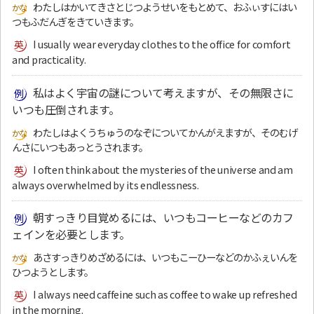
わたしはかいてきさとじつようせいをもとめて、おふぃすにはい
つもふだんぎをきていきます。
I usually wear everyday clothes to the office for comfort
and practicality.
私はよく宇宙の謎について考えますが、その無限さに
いつも圧倒されます。
わたしはよくうちゅうのなぞについてかんがえますが、そのむげ
んさにいつもあっとうされます。
I often think about the mysteries of the universe and am
always overwhelmed by its endlessness.
朝すっきり目覚めるには、いつもコーヒーなどのカフ
ェインを必要とします。
あさすっきりめざめるには、いつもこーひーなどのかふぇいんを
ひつようとします。
I always need caffeine such as coffee to wake up refreshed
in the morning.