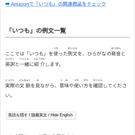
➡ Amazonで「いつも」の関連商品をチェック
「いつも」の例文一覧
つか
れいぶん
はつおん
ここでは「いつも」を
使
った
例文
を、ひらがなの
発音
と
えいやく
いっしょ
しょうかい
英訳
と
一緒
に
紹介
します。
じっさい
ぶんみゃく
み
いみ
つか
かた
かくにん
実際
の
文脈
を
見
ながら、
意味
や
使
い
方
を
確認
してくださ
い。
英語を隠す / 隐藏英文 / Hide English