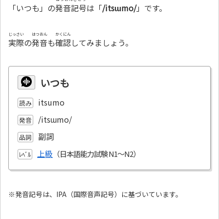
「いつも」の
発音記号
は「
/itsɯmo/
」です。
じっさい
はつおん
かくにん
実際
の
発音
も
確認
してみましょう。
いつも
itsumo
読み
/itsɯmo/
発音
副詞
品詞
上級
ﾚﾍﾞﾙ
※発音記号は、IPA（国際音声記号）に基づいています。