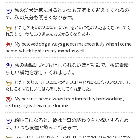
私の愛犬は家に帰るといつも元気よく迎えてくれるの
で、私の気分も明るくなります。
わたしのあいけんはいえにかえるといつもげんきよくむかえてく
れるので、わたしのきぶんもあかるくなります。
My beloved dog always greets me cheerfully when I come
home, which lightens my mood as well.
私の両親はいつも信じられないほど勤勉で、私に素晴
らしい模範を示してくれました。
わたしのりょうしんはいつもしんじられないほどきんべんで、わ
たしにすばらしいもはんをしめしてくれました。
My parents have always been incredibly hardworking,
setting a great example for me.
給料日になると、彼は仕事の終わりをお祝いするため
に、いつも友達と飲みに行きます。
きゅうりょうびになると、かれはしごとのおわりをおいわいする